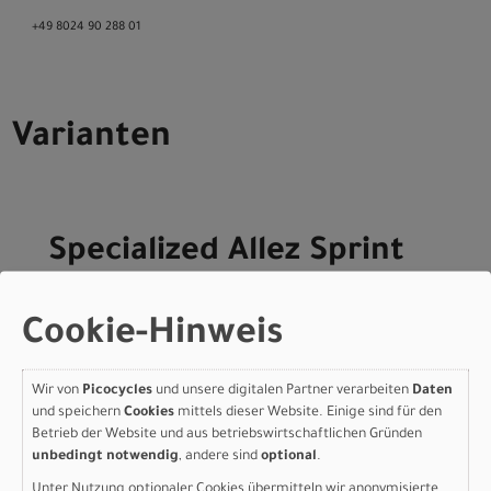
+49 8024 90 288 01
Varianten
Specialized Allez Sprint
Frameset - D'Aluisio
Smartweld Alloy Majesty
Cookie-Hinweis
Blue/Glacial Metallic
Wir von
Picocycles
und unsere digitalen Partner verarbeiten
Daten
Impasto 49
und speichern
Cookies
mittels dieser Website. Einige sind für den
Betrieb der Website und aus betriebswirtschaftlichen Gründen
Modelljahr 2026
unbedingt notwendig
, andere sind
optional
.
Lieferbar in ca. 5-8 Werktagen
Unter Nutzung optionaler Cookies übermitteln wir anonymisierte