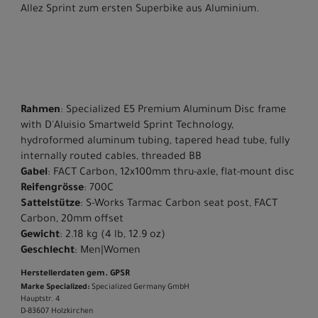
Allez Sprint zum ersten Superbike aus Aluminium.
Rahmen
: Specialized E5 Premium Aluminum Disc frame
with D'Aluisio Smartweld Sprint Technology,
hydroformed aluminum tubing, tapered head tube, fully
internally routed cables, threaded BB
Gabel
: FACT Carbon, 12x100mm thru-axle, flat-mount disc
Reifengrösse
: 700C
Sattelstütze
: S-Works Tarmac Carbon seat post, FACT
Carbon, 20mm offset
Gewicht
: 2.18 kg (4 lb, 12.9 oz)
Geschlecht
: Men|Women
Herstellerdaten gem. GPSR
Marke Specialized:
Specialized Germany GmbH
Hauptstr. 4
D-83607 Holzkirchen