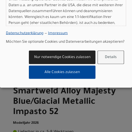
Art.Nr. 70026-7149
Daten u.a. an unsere Partner in die USA, die diese mit weiteren ihrer
Farbe: Majesty Blue/Glacial Metallic Impasto
Datenquellen zusammenführen können und deanonymisieren
Grösse: 49
könnten. Wenngleich es kaum um eine 1:1-Identifikation Ihrer
pro Stück (inkl. MwSt. zzgl.
Versandkosten für
Person geht (eher staatlichen Behörden), ist auch zu bedenken,
Grossartikel
)
dass Ihre Daten in den USA nicht in der gleichen Weise geschützt
Datenschutzerklärung
—
Impressum
1.649,00 EUR
sind wie bei uns in der Europäischen Union.
Möchten Sie optionale Cookies und Datenverarbeitungen akzeptieren?
IN DEN WARENKORB
Nur notwendige Cookies zulassen
Details
Specialized Allez Sprint
Alle Cookies zulassen
Frameset - D'Aluisio
Smartweld Alloy Majesty
Blue/Glacial Metallic
Impasto 52
Modelljahr 2026