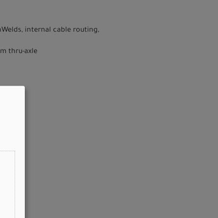
Welds, internal cable routing,
mm thru-axle