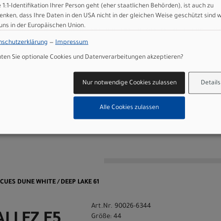
e 1:1-Identifikation Ihrer Person geht (eher staatlichen Behörden), ist auch zu
addle, steel rails
enken, dass Ihre Daten in den USA nicht in der gleichen Weise geschützt sind 
 uns in der Europäischen Union.
amp, 12mm offset, 27.2mm, anti-corrosion hardware
nschutzerklärung
—
Impressum
en Sie optionale Cookies und Datenverarbeitungen akzeptieren?
 GmbH
Nur notwendige Cookies zulassen
Details
Alle Cookies zulassen
n
o CUES DUNE WHITE / DEEP LAKE 61
Art.Nr. 90026-6344
ALLEZ E5
Größe: 44