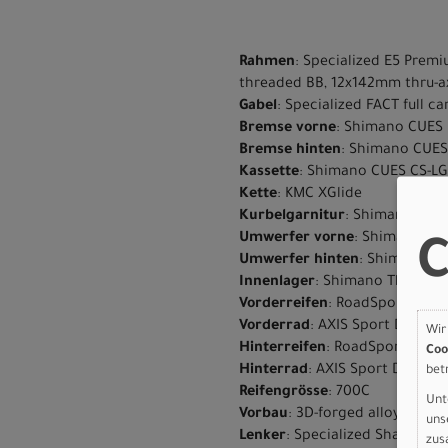
Rahmen
: Specialized E5 Premi
threaded BB, 12x142mm thru-a
Gabel
: Specialized FACT full ca
Bremse vorne
: Shimano CUES 
Bremse hinten
: Shimano CUES
Kassette
: Shimano CUES CS-LG3
Kette
: KMC XGlide
Kurbelgarnitur
: Shimano CUE
Umwerfer vorne
: Shimano CU
C
Umwerfer hinten
: Shimano CU
Innenlager
: Shimano Threade
Vorderreifen
: RoadSport, 700
Vorderrad
: AXIS Sport Disc
Wir
Hinterreifen
: RoadSport, 700x
Coo
Hinterrad
: AXIS Sport Disc
bet
Reifengrösse
: 700C
Unt
Vorbau
: 3D-forged alloy, 31.8m
uns
Lenker
: Specialized Shallow 
zus