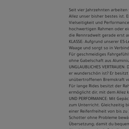
Seit vier Jahrzehnten arbeite
Allez unser bisher bestes ist. 
Vielseitigkeit und Performance
hochwertigen Rahmen oder ein
die Rennradwelt gerade erst a
KLASSE: Aufgrund unserer E5-L
Waage und sorgt so in Verbin
Für geschmeidiges Fahrgefühl
ohne Gabelschaft aus Aluminium
UNGLAUBLICHES VERTRAUEN: Der
er wunderschön ist? Er besitzt
unübertroffenen Bremskraft v
Für lange Rides besitzt der R
ermöglicht dir, mit dem Allez k
UND PERFORMANCE: Mit Gepäckt
zum Unterricht. Gleichzeitig
einer Reifenfreiheit von bis 
Schotter ohne Probleme bewält
Übersetzung; damit du bequem 