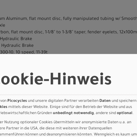
um Aluminum, flat mount disc, fully manipulated tubing w/ Smooth
xle
rbon, flat mount disc, 1-1/8" to 1-3/8" taper, fender eyelets, 12x100
Hydraulic Brake
 Hydraulic Brake
00-10, 10 speed, 11-39t
S FC-U6030, 50/34T
ES FD-U6030, braze-on
ookie-Hinweis
ES RD-U6020, 10-speed
d BSA BB
x30
 von
Picocycles
und unsere digitalen Partner verarbeiten
Daten
und speichern
30
kies
mittels dieser Website. Einige sind für den Betrieb der Website und aus
riebswirtschaftlichen Gründen
unbedingt notwendig
, andere sind
optional
.
er Nutzung optionaler Cookies übermitteln wir anonymisierte Daten u.a. an
m, 7-degree rise
ere Partner in die USA, die diese mit weiteren ihrer Datenquellen
Drop, 6061, 70x125mm, 31.8mm clamp
ammenführen können und deanonymisieren könnten. Wenngleich es kaum um