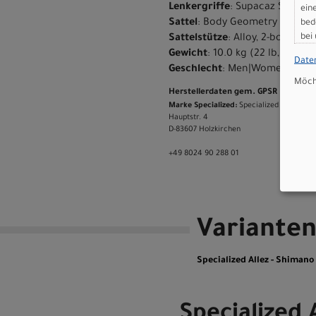
Lenkergriffe
: Supacaz Suave
ein
Sattel
: Body Geometry Bridge S
bed
bei
Sattelstütze
: Alloy, 2-bolt Cl
Gewicht
: 10.0 kg (22 lb, 0.7 oz)
Date
Geschlecht
: Men|Women
Möcht
Herstellerdaten gem. GPSR
Marke Specialized:
Specialized Germany
Hauptstr. 4
D-83607 Holzkirchen
+49 8024 90 288 01
Variante
Specialized Allez - Shiman
Specialized 