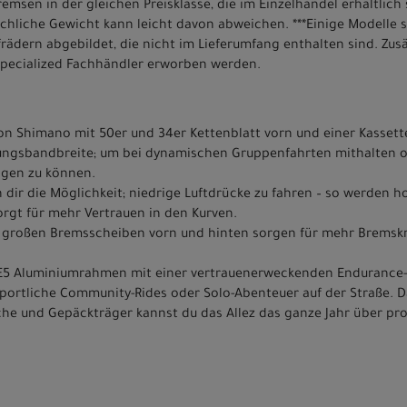
sen in der gleichen Preisklasse, die im Einzelhandel erhältlich 
chliche Gewicht kann leicht davon abweichen. ***Einige Modelle 
ädern abgebildet, die nicht im Lieferumfang enthalten sind. Zus
Specialized Fachhändler erworben werden.
on Shimano mit 50er und 34er Kettenblatt vorn und einer Kassett
zungsbandbreite; um bei dynamischen Gruppenfahrten mithalten od
igen zu können.
dir die Möglichkeit; niedrige Luftdrücke zu fahren – so werden h
orgt für mehr Vertrauen in den Kurven.
roßen Bremsscheiben vorn und hinten sorgen für mehr Bremskra
 E5 Aluminiumrahmen mit einer vertrauenerweckenden Endurance-
 sportliche Community-Rides oder Solo-Abenteuer auf der Straße. D
he und Gepäckträger kannst du das Allez das ganze Jahr über pr