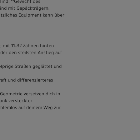
sind. **Gewicht des
sind mit Gepäckträgern;
ätzliches Equipment kann über
e mit 11–32 Zähnen hinten
er den steilsten Anstieg auf
olprige Straßen geglättet und
ft und differenzierteres
Geometrie versetzen dich in
ank versteckter
oblemlos auf deinem Weg zur