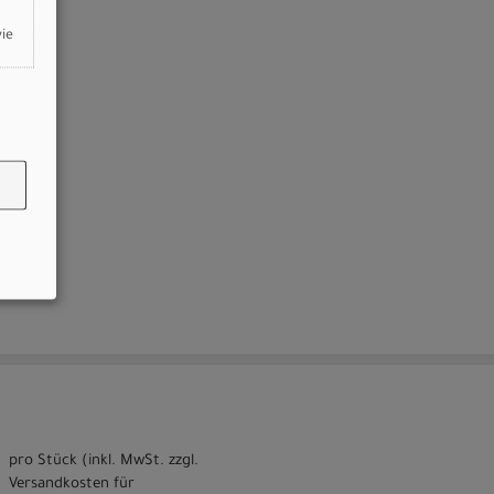
wie
pro Stück (inkl. MwSt. zzgl.
Versandkosten für