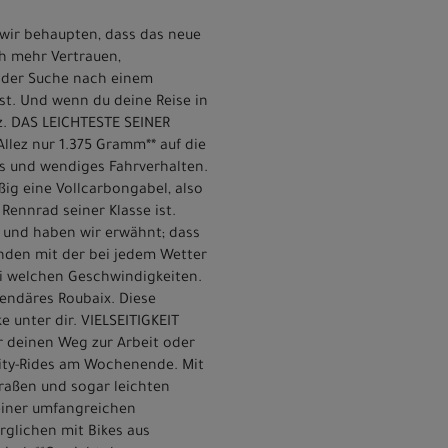
 wir behaupten, dass das neue
uch mehr Vertrauen,
uf der Suche nach einem
t. Und wenn du deine Reise in
z. DAS LEICHTESTE SEINER
llez nur 1.375 Gramm** auf die
s und wendiges Fahrverhalten.
ig eine Vollcarbongabel, also
Rennrad seiner Klasse ist.
 und haben wir erwähnt; dass
unden mit der bei jedem Wetter
i welchen Geschwindigkeiten.
endäres Roubaix. Diese
e unter dir. VIELSEITIGKEIT
r deinen Weg zur Arbeit oder
ity-Rides am Wochenende. Mit
traßen und sogar leichten
 einer umfangreichen
rglichen mit Bikes aus