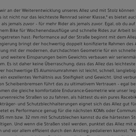
n wir an der Weiterentwicklung unseres Allez und mit Stolz können
Es ist nicht nur das leichteste Rennrad seiner Klasse,* es bietet a
 als jemals zuvor – für mehr Rider als jemals zuvor. Egal, ob du a
em Bike für Wochenendausflüge und schnelle Rides zur Arbeit bis
ngetreten hast: Performance auf der Straße beginnt mit dem Alle
egierung bringt der hochwertig doppelt konifizierte Rahmen des A
dung mit der modernen, durchdachten Geometrie für ein schnelle
 und weitere Einsparungen beim Gewichts verbauen wir serienmäß
. Es ist daher keine Überraschung; dass das Allez das leichteste 
 hochwertige E5 Aluminiumrahmen ist leicht, schnell, langlebig
 ein exzellentes Verhältnis aus Steifigkeit und Gewicht. Und verb
on Scheibenbremsen führt das zu ultimativem Vertrauen – egal be
ahmen die gleiche komfortable Endurance-Geometrie wie unser leg
urvenreiche Straßen so zu fahren, als hättest du ein pures Racebik
räger- und Schutzblechhalterungen eignet sich das Allez gut fü
 bietet es Performance genug für die nächsten KOMs oder Commun
zu 35 mm bzw. 32 mm mit Schutzblechen kannst du die härtesten S
igen. Und wenn die Straßen steil werden, punktet das Allez mit
und vor allem effizient durch den Anstieg pedalieren kannst. *Ve