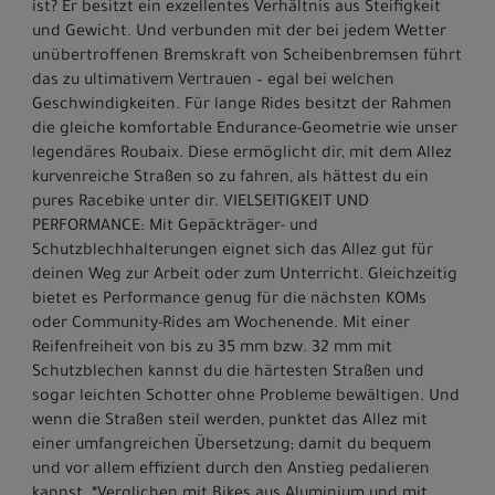
ist? Er besitzt ein exzellentes Verhältnis aus Steifigkeit
und Gewicht. Und verbunden mit der bei jedem Wetter
unübertroffenen Bremskraft von Scheibenbremsen führt
das zu ultimativem Vertrauen – egal bei welchen
Geschwindigkeiten. Für lange Rides besitzt der Rahmen
die gleiche komfortable Endurance-Geometrie wie unser
legendäres Roubaix. Diese ermöglicht dir, mit dem Allez
kurvenreiche Straßen so zu fahren, als hättest du ein
pures Racebike unter dir. VIELSEITIGKEIT UND
PERFORMANCE: Mit Gepäckträger- und
Schutzblechhalterungen eignet sich das Allez gut für
deinen Weg zur Arbeit oder zum Unterricht. Gleichzeitig
bietet es Performance genug für die nächsten KOMs
oder Community-Rides am Wochenende. Mit einer
Reifenfreiheit von bis zu 35 mm bzw. 32 mm mit
Schutzblechen kannst du die härtesten Straßen und
sogar leichten Schotter ohne Probleme bewältigen. Und
wenn die Straßen steil werden, punktet das Allez mit
einer umfangreichen Übersetzung; damit du bequem
und vor allem effizient durch den Anstieg pedalieren
kannst. *Verglichen mit Bikes aus Aluminium und mit