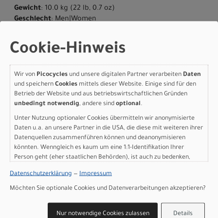
Gewicht
: 10.0 kg (22 lb, 0.7 oz)
Geschlecht
: Men|Women
Herstellerdaten gem. GPSR
Marke Specialized:
Specialized Germany GmbH
Cookie-Hinweis
Hauptstr. 4
D-83607 Holzkirchen
Wir von
Picocycles
und unsere digitalen Partner verarbeiten
Daten
+49 8024 90 288 01
und speichern
Cookies
mittels dieser Website. Einige sind für den
Betrieb der Website und aus betriebswirtschaftlichen Gründen
unbedingt notwendig
, andere sind
optional
.
Unter Nutzung optionaler Cookies übermitteln wir anonymisierte
Varianten
Daten u.a. an unsere Partner in die USA, die diese mit weiteren ihrer
Datenquellen zusammenführen können und deanonymisieren
könnten. Wenngleich es kaum um eine 1:1-Identifikation Ihrer
Person geht (eher staatlichen Behörden), ist auch zu bedenken,
dass Ihre Daten in den USA nicht in der gleichen Weise geschützt
Specialized Allez -
Datenschutzerklärung
—
Impressum
sind wie bei uns in der Europäischen Union.
Möchten Sie optionale Cookies und Datenverarbeitungen akzeptieren?
Shimano CUES
CALIFORNIA SUNSHINE /
Nur notwendige Cookies zulassen
Details