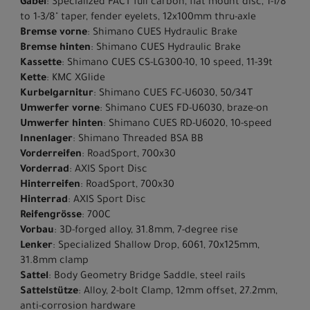
Gabel
: Specialized FACT full carbon, flat mount disc, 1-1/8"
to 1-3/8" taper, fender eyelets, 12x100mm thru-axle
Bremse vorne
: Shimano CUES Hydraulic Brake
Bremse hinten
: Shimano CUES Hydraulic Brake
Kassette
: Shimano CUES CS-LG300-10, 10 speed, 11-39t
Kette
: KMC XGlide
Kurbelgarnitur
: Shimano CUES FC-U6030, 50/34T
Umwerfer vorne
: Shimano CUES FD-U6030, braze-on
Umwerfer hinten
: Shimano CUES RD-U6020, 10-speed
Innenlager
: Shimano Threaded BSA BB
Vorderreifen
: RoadSport, 700x30
Vorderrad
: AXIS Sport Disc
Hinterreifen
: RoadSport, 700x30
Hinterrad
: AXIS Sport Disc
Reifengrösse
: 700C
Vorbau
: 3D-forged alloy, 31.8mm, 7-degree rise
Lenker
: Specialized Shallow Drop, 6061, 70x125mm,
31.8mm clamp
Sattel
: Body Geometry Bridge Saddle, steel rails
Sattelstütze
: Alloy, 2-bolt Clamp, 12mm offset, 27.2mm,
anti-corrosion hardware