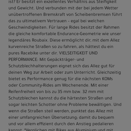
ist? Er besitzt ein exzellentes Verhältnis aus Steifigkeit
und Gewicht. Und verbunden mit der bei jedem Wetter
unübertroffenen Bremskraft von Scheibenbremsen führt
das zu ultimativem Vertrauen – egal bei welchen
Geschwindigkeiten. Für lange Rides besitzt der Rahmen
die gleiche komfortable Endurance-Geometrie wie unser
legendäres Roubaix. Diese ermöglicht dir, mit dem Allez
kurvenreiche Straßen so zu fahren, als hättest du ein
pures Racebike unter dir. VIELSEITIGKEIT UND
PERFORMANCE: Mit Gepäckträger- und
Schutzblechhalterungen eignet sich das Allez gut für
deinen Weg zur Arbeit oder zum Unterricht. Gleichzeitig
bietet es Performance genug für die nächsten KOMs
oder Community-Rides am Wochenende. Mit einer
Reifenfreiheit von bis zu 35 mm bzw. 32 mm mit
Schutzblechen kannst du die härtesten Straßen und
sogar leichten Schotter ohne Probleme bewältigen. Und
wenn die Straßen steil werden, punktet das Allez mit
einer umfangreichen Übersetzung; damit du bequem
und vor allem effizient durch den Anstieg pedalieren
kannst. *Verglichen mit Bikes aus Aluminium und mit