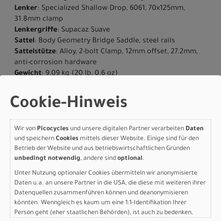
Lenker
: Specialized Shallow Drop, 6061, 70x125mm,
31.8mm clamp
Lenkergriffe
: Supacaz Suave
Sattel
: Body Geometry Bridge Saddle, steel rails
Sattelstütze
: Alloy, 2-bolt Clamp, 12mm offset, 27.2mm,
anti-corrosion hardware
Gewicht
: 9.09 kg (20 lb, 0.6 oz)
Geschlecht
: Men|Women
Cookie-Hinweis
Herstellerdaten gem. GPSR
Marke Specialized:
Specialized Germany GmbH
Hauptstr. 4
D-83607 Holzkirchen
Wir von
Picocycles
und unsere digitalen Partner verarbeiten
Daten
und speichern
Cookies
mittels dieser Website. Einige sind für den
+49 8024 90 288 01
Betrieb der Website und aus betriebswirtschaftlichen Gründen
unbedingt notwendig
, andere sind
optional
.
Unter Nutzung optionaler Cookies übermitteln wir anonymisierte
Daten u.a. an unsere Partner in die USA, die diese mit weiteren ihrer
Varianten
Datenquellen zusammenführen können und deanonymisieren
könnten. Wenngleich es kaum um eine 1:1-Identifikation Ihrer
Person geht (eher staatlichen Behörden), ist auch zu bedenken,