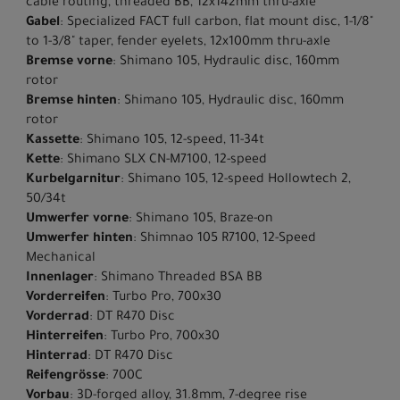
cable routing, threaded BB, 12x142mm thru-axle
Gabel
: Specialized FACT full carbon, flat mount disc, 1-1/8"
to 1-3/8" taper, fender eyelets, 12x100mm thru-axle
Bremse vorne
: Shimano 105, Hydraulic disc, 160mm
rotor
Bremse hinten
: Shimano 105, Hydraulic disc, 160mm
rotor
Kassette
: Shimano 105, 12-speed, 11-34t
Kette
: Shimano SLX CN-M7100, 12-speed
Kurbelgarnitur
: Shimano 105, 12-speed Hollowtech 2,
50/34t
Umwerfer vorne
: Shimano 105, Braze-on
Umwerfer hinten
: Shimnao 105 R7100, 12-Speed
Mechanical
Innenlager
: Shimano Threaded BSA BB
Vorderreifen
: Turbo Pro, 700x30
Vorderrad
: DT R470 Disc
Hinterreifen
: Turbo Pro, 700x30
Hinterrad
: DT R470 Disc
Reifengrösse
: 700C
Vorbau
: 3D-forged alloy, 31.8mm, 7-degree rise