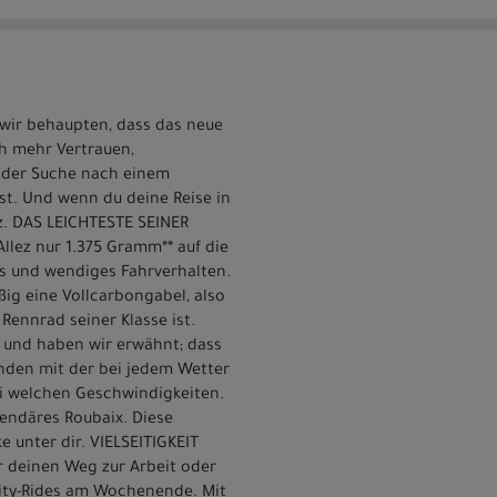
 wir behaupten, dass das neue
uch mehr Vertrauen,
uf der Suche nach einem
t. Und wenn du deine Reise in
z. DAS LEICHTESTE SEINER
llez nur 1.375 Gramm** auf die
s und wendiges Fahrverhalten.
ig eine Vollcarbongabel, also
Rennrad seiner Klasse ist.
 und haben wir erwähnt; dass
unden mit der bei jedem Wetter
i welchen Geschwindigkeiten.
endäres Roubaix. Diese
e unter dir. VIELSEITIGKEIT
r deinen Weg zur Arbeit oder
ity-Rides am Wochenende. Mit