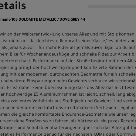
tails
Shimano 105 DOLOMITE METALLIC / DOVE GREY 44
n wir an der Weiterentwicklung unseres Allez und mit Stolz können
Es ist nicht nur das leichteste Rennrad seiner Klasse,* es bietet a
 als jemals zuvor – für mehr Rider als jemals zuvor. Egal, ob du a
em Bike für Wochenendausflüge und schnelle Rides zur Arbeit bis
ngetreten hast: Performance auf der Straße beginnt mit dem Alle
egierung bringt der hochwertig doppelt konifizierte Rahmen des A
dung mit der modernen, durchdachten Geometrie für ein schnelle
 und weitere Einsparungen beim Gewichts verbauen wir serienmäß
. Es ist daher keine Überraschung; dass das Allez das leichteste 
 hochwertige E5 Aluminiumrahmen ist leicht, schnell, langlebig
 ein exzellentes Verhältnis aus Steifigkeit und Gewicht. Und verb
on Scheibenbremsen führt das zu ultimativem Vertrauen – egal be
ahmen die gleiche komfortable Endurance-Geometrie wie unser leg
urvenreiche Straßen so zu fahren, als hättest du ein pures Racebik
räger- und Schutzblechhalterungen eignet sich das Allez gut fü
 bietet es Performance genug für die nächsten KOMs oder Commun