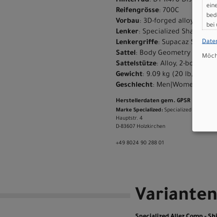
Hinterrad
: DT R470 Disc
ein
Reifengrösse
: 700C
bed
Vorbau
: 3D-forged alloy, 31.8m
bei
Lenker
: Specialized Shallow 
Date
Lenkergriffe
: Supacaz Suave
Sattel
: Body Geometry Bridge S
Möcht
Sattelstütze
: Alloy, 2-bolt Cl
Gewicht
: 9.09 kg (20 lb, 0.6 oz
Geschlecht
: Men|Women
Herstellerdaten gem. GPSR
Marke Specialized:
Specialized Germany
Hauptstr. 4
D-83607 Holzkirchen
+49 8024 90 288 01
Variante
Specialized Allez Comp - 