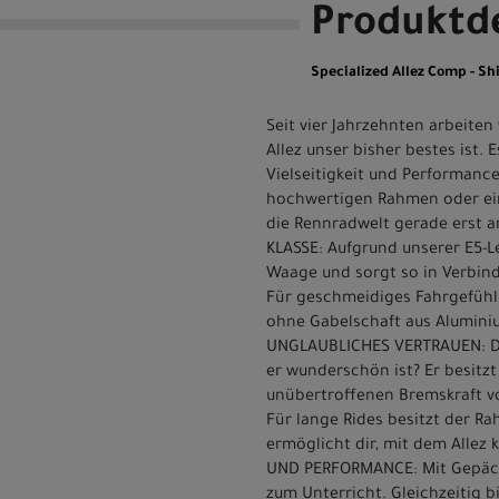
Produktde
Specialized Allez Comp - 
Seit vier Jahrzehnten arbeite
Allez unser bisher bestes ist. 
Vielseitigkeit und Performance
hochwertigen Rahmen oder ein
die Rennradwelt gerade erst a
KLASSE: Aufgrund unserer E5-L
Waage und sorgt so in Verbin
Für geschmeidiges Fahrgefühl
ohne Gabelschaft aus Aluminium
UNGLAUBLICHES VERTRAUEN: Der
er wunderschön ist? Er besitzt
unübertroffenen Bremskraft v
Für lange Rides besitzt der R
ermöglicht dir, mit dem Allez k
UND PERFORMANCE: Mit Gepäckt
zum Unterricht. Gleichzeitig