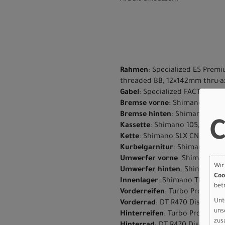
Rahmen
: Specialized E5 Premi
threaded BB, 12x142mm thru-a
Gabel
: Specialized FACT full ca
Bremse vorne
: Shimano 105, H
Bremse hinten
: Shimano 105, 
C
Kassette
: Shimano 105, 12-spee
Kette
: Shimano SLX CN-M7100,
Kurbelgarnitur
: Shimano 105,
Umwerfer vorne
: Shimano 105
Wir
Umwerfer hinten
: Shimnao 10
Coo
Innenlager
: Shimano Threade
bet
Vorderreifen
: Turbo Pro, 700x
Unt
Vorderrad
: DT R470 Disc
uns
Hinterreifen
: Turbo Pro, 700x
zus