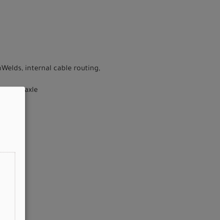
Welds, internal cable routing,
mm thru-axle