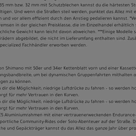
zu 35 mm bzw. 32 mm mit Schutzblechen kannst du die härtesten S
igen. Und wenn die Straßen steil werden, punktet das Allez mit
und vor allem effizient durch den Anstieg pedalieren kannst. *Ve
sen in der gleichen Preisklasse, die im Einzelhandel erhältlich 
chliche Gewicht kann leicht davon abweichen. ***Einige Modelle 
ädern abgebildet, die nicht im Lieferumfang enthalten sind. Zus
Specialized Fachhändler erworben werden.
on Shimano mit 50er und 34er Kettenblatt vorn und einer Kassett
zungsbandbreite; um bei dynamischen Gruppenfahrten mithalten od
igen zu können.
dir die Möglichkeit; niedrige Luftdrücke zu fahren – so werden h
orgt für mehr Vertrauen in den Kurven.
dir die Möglichkeit; niedrige Luftdrücke zu fahren – so werden h
orgt für mehr Vertrauen in den Kurven.
 E5 Aluminiumrahmen mit einer vertrauenerweckenden Endurance-
 sportliche Community-Rides oder Solo-Abenteuer auf der Straße. D
he und Gepäckträger kannst du das Allez das ganze Jahr über pr