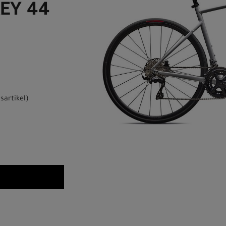
REY 44
sartikel
)