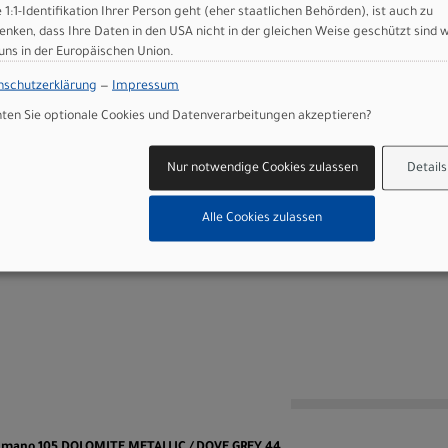
e 1:1-Identifikation Ihrer Person geht (eher staatlichen Behörden), ist auch zu
enken, dass Ihre Daten in den USA nicht in der gleichen Weise geschützt sind 
m, 7-degree rise
 uns in der Europäischen Union.
Drop, 6061, 70x125mm, 31.8mm clamp
nschutzerklärung
—
Impressum
addle, steel rails
en Sie optionale Cookies und Datenverarbeitungen akzeptieren?
amp, 12mm offset, 27.2mm, anti-corrosion hardware
)
Nur notwendige Cookies zulassen
Details
Alle Cookies zulassen
 GmbH
n
Shimano 105 DOLOMITE METALLIC / DOVE GREY 44