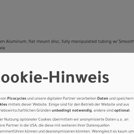
um Aluminum, flat mount disc, fully manipulated tubing w/ Smooth
xle
rbon, flat mount disc, 1-1/8" to 1-3/8" taper, fender eyelets, 12x100
ydraulic disc, 160mm rotor
Hydraulic disc, 160mm rotor
ookie-Hinweis
d, 11-34t
 12-speed
 12-speed Hollowtech 2, 50/34t
, Braze-on
 von
Picocycles
und unsere digitalen Partner verarbeiten
Daten
und speichern
5 R7100, 12-Speed Mechanical
kies
mittels dieser Website. Einige sind für den Betrieb der Website und aus
d BSA BB
riebswirtschaftlichen Gründen
unbedingt notwendig
, andere sind
optional
.
30
er Nutzung optionaler Cookies übermitteln wir anonymisierte Daten u.a. an
ere Partner in die USA, die diese mit weiteren ihrer Datenquellen
30
ammenführen können und deanonymisieren könnten. Wenngleich es kaum um