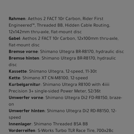
Rahmen
: Aethos 2 FACT 10r Carbon, Rider First
Engineered™, Threaded BB, Hidden Cable Routing,
12x142mm thru-axle, flat-mount disc
Gabel
: Aethos 2 FACT 10r Carbon, 12x100mm thru-axle,
flat-mount disc
Bremse vorne
: Shimano Ultegra BR-R8170, hydraulic disc
Bremse hinten
: Shimano Ultegra BR-R8170, hydraulic
disc
Kassette
: Shimano Ultegra, 12-speed, 11-30t
Kette
: Shimano XT CN-M8100, 12-speed
Kurbelgarnitur
: Shimano Ultegra R8100 with 4iiii
Precision 3+ single-sided Power Meter, 52/36t
Umwerfer vorne
: Shimano Ultegra Di2 FD-R8150, braze-
on
Umwerfer hinten
: Shimano Ultegra Di2 RD-R8150, 12-
speed
Innenlager
: Shimano Threaded BSA BB
Vorderreifen
: S-Works Turbo TLR Race Tire, 700x28c