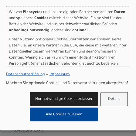
8.499,00 EUR
Wir von
Picocycles
und unsere digitalen Partner verarbeiten
Daten
und speichern
Cookies
mittels dieser Website. Einige sind für den
IN DEN WARENKORB
Betrieb der Website und aus betriebswirtschaftlichen Gründen
unbedingt notwendig
, andere sind
optional
.
Specialized Aethos 2 Pro -
Unter Nutzung optionaler Cookies übermitteln wir anonymisierte
Daten u.a. an unsere Partner in die USA, die diese mit weiteren ihrer
Shimano Ultegra Di2
Datenquellen zusammenführen können und deanonymisieren
könnten. Wenngleich es kaum um eine 1:1-Identifikation Ihrer
GLOSS RED SKY / CHROME
Person geht (eher staatlichen Behörden), ist auch zu bedenken,
52
dass Ihre Daten in den USA nicht in der gleichen Weise geschützt
Datenschutzerklärung
—
Impressum
sind wie bei uns in der Europäischen Union.
Modelljahr 2026
Möchten Sie optionale Cookies und Datenverarbeitungen akzeptieren?
Lieferbar in ca. 5-8 Werktagen
Art.Nr. 97226-1152
Nur notwendige Cookies zulassen
Details
Farbe: GLOSS RED SKY / CHROME
Grösse: 52
Alle Cookies zulassen
pro Stück (inkl. MwSt. zzgl.
Versandkosten für
Grossartikel
)
8.499,00 EUR