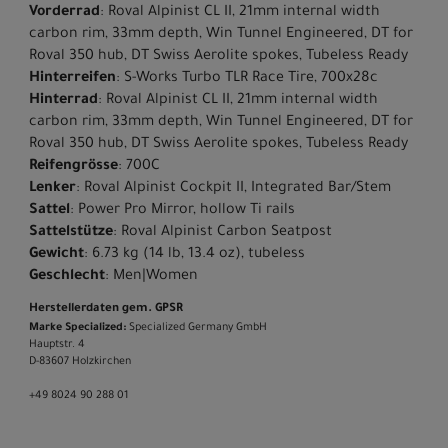
Vorderrad
: Roval Alpinist CL II, 21mm internal width
carbon rim, 33mm depth, Win Tunnel Engineered, DT for
Roval 350 hub, DT Swiss Aerolite spokes, Tubeless Ready
Hinterreifen
: S-Works Turbo TLR Race Tire, 700x28c
Hinterrad
: Roval Alpinist CL II, 21mm internal width
carbon rim, 33mm depth, Win Tunnel Engineered, DT for
Roval 350 hub, DT Swiss Aerolite spokes, Tubeless Ready
Reifengrösse
: 700C
Lenker
: Roval Alpinist Cockpit II, Integrated Bar/Stem
Sattel
: Power Pro Mirror, hollow Ti rails
Sattelstütze
: Roval Alpinist Carbon Seatpost
Gewicht
: 6.73 kg (14 lb, 13.4 oz), tubeless
Geschlecht
: Men|Women
Herstellerdaten gem. GPSR
Marke Specialized:
Specialized Germany GmbH
Hauptstr. 4
D-83607 Holzkirchen
+49 8024 90 288 01