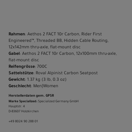
Rahmen
: Aethos 2 FACT 10r Carbon, Rider First
Engineered™, Threaded BB, Hidden Cable Routing,
12x142mm thru-axle, flat-mount disc
Gabel
: Aethos 2 FACT 10r Carbon, 12x100mm thru-axle,
flat-mount disc
Reifengrösse
: 700C
Sattelstütze
: Roval Alpinist Carbon Seatpost
Gewicht
: 1.37 kg (3 lb, 0.3 oz)
Geschlecht
: Men|Women
Herstellerdaten gem. GPSR
Marke Specialized:
Specialized Germany GmbH
Hauptstr. 4
D-83607 Holzkirchen
+49 8024 90 288 01