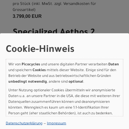
pro Stück (inkl. MwSt. zzgl.
Versandkosten für
Grossartikel
)
3.799,00 EUR
Specialized Aethos 2
Frameset - FACT 10r
Cookie-Hinweis
Carbon SATIN NEBULA
METALLIC / BURNT GOLD
Wir von
Picocycles
und unsere digitalen Partner verarbeiten
Daten
und speichern
Cookies
mittels dieser Website. Einige sind für den
METALLIC 52
Betrieb der Website und aus betriebswirtschaftlichen Gründen
unbedingt notwendig
, andere sind
optional
.
Modelljahr 2026
Unter Nutzung optionaler Cookies übermitteln wir anonymisierte
Nicht im Laden verfügbar - Jetzt anfragen!
Daten u.a. an unsere Partner in die USA, die diese mit weiteren ihrer
Art.Nr. 77226-7052
Datenquellen zusammenführen können und deanonymisieren
Farbe: SATIN NEBULA METALLIC / BURNT GOLD METALLIC
könnten. Wenngleich es kaum um eine 1:1-Identifikation Ihrer
Grösse: 52
Person geht (eher staatlichen Behörden), ist auch zu bedenken,
pro Stück (inkl. MwSt. zzgl.
Versandkosten für
dass Ihre Daten in den USA nicht in der gleichen Weise geschützt
Grossartikel
)
Datenschutzerklärung
—
Impressum
sind wie bei uns in der Europäischen Union.
3.799,00 EUR