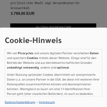
pro Stück (inkl. MwSt. zzgl.
Versandkosten für
Grossartikel
)
3.799,00 EUR
IN DEN WARENKORB
Cookie-Hinweis
Specialized Aethos 2
Frameset - FACT 10r
Wir von
Picocycles
und unsere digitalen Partner verarbeiten
Daten
Carbon SATIN NEBULA
und speichern
Cookies
mittels dieser Website. Einige sind für den
Betrieb der Website und aus betriebswirtschaftlichen Gründen
METALLIC / BURNT GOLD
unbedingt notwendig
, andere sind
optional
.
METALLIC 49
Unter Nutzung optionaler Cookies übermitteln wir anonymisierte
Daten u.a. an unsere Partner in die USA, die diese mit weiteren ihrer
Datenquellen zusammenführen können und deanonymisieren
Modelljahr 2026
könnten. Wenngleich es kaum um eine 1:1-Identifikation Ihrer
Nicht im Laden verfügbar - Jetzt anfragen!
Person geht (eher staatlichen Behörden), ist auch zu bedenken,
Art.Nr. 77226-7049
dass Ihre Daten in den USA nicht in der gleichen Weise geschützt
Datenschutzerklärung
—
Impressum
Farbe: SATIN NEBULA METALLIC / BURNT GOLD METALLIC
sind wie bei uns in der Europäischen Union.