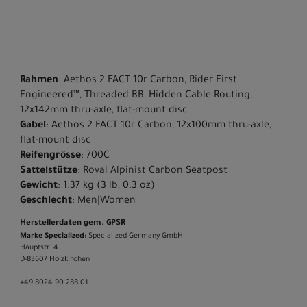
Rahmen
: Aethos 2 FACT 10r Carbon, Rider First
Engineered™, Threaded BB, Hidden Cable Routing,
12x142mm thru-axle, flat-mount disc
Gabel
: Aethos 2 FACT 10r Carbon, 12x100mm thru-axle,
flat-mount disc
Reifengrösse
: 700C
Sattelstütze
: Roval Alpinist Carbon Seatpost
Gewicht
: 1.37 kg (3 lb, 0.3 oz)
Geschlecht
: Men|Women
Herstellerdaten gem. GPSR
Marke Specialized:
Specialized Germany GmbH
Hauptstr. 4
D-83607 Holzkirchen
+49 8024 90 288 01