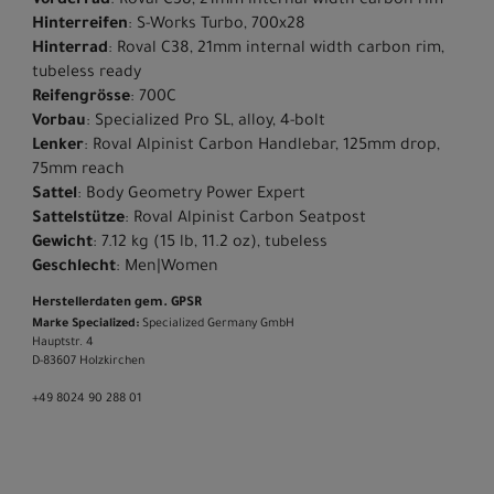
Vorderrad
: Roval C38, 21mm internal width carbon rim
Hinterreifen
: S-Works Turbo, 700x28
Hinterrad
: Roval C38, 21mm internal width carbon rim,
tubeless ready
Reifengrösse
: 700C
Vorbau
: Specialized Pro SL, alloy, 4-bolt
Lenker
: Roval Alpinist Carbon Handlebar, 125mm drop,
75mm reach
Sattel
: Body Geometry Power Expert
Sattelstütze
: Roval Alpinist Carbon Seatpost
Gewicht
: 7.12 kg (15 lb, 11.2 oz), tubeless
Geschlecht
: Men|Women
Herstellerdaten gem. GPSR
Marke Specialized:
Specialized Germany GmbH
Hauptstr. 4
D-83607 Holzkirchen
+49 8024 90 288 01