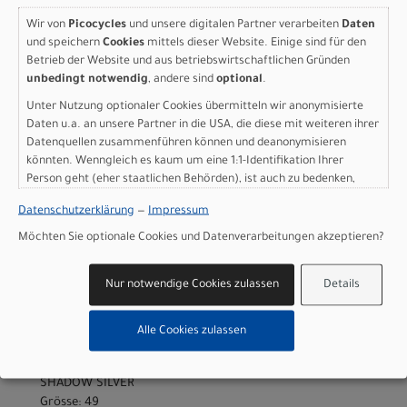
Grossartikel
)
6.299,00 EUR
Wir von
Picocycles
und unsere digitalen Partner verarbeiten
Daten
und speichern
Cookies
mittels dieser Website. Einige sind für den
Betrieb der Website und aus betriebswirtschaftlichen Gründen
IN DEN WARENKORB
unbedingt notwendig
, andere sind
optional
.
Unter Nutzung optionaler Cookies übermitteln wir anonymisierte
Daten u.a. an unsere Partner in die USA, die diese mit weiteren ihrer
Specialized Aethos 2
Datenquellen zusammenführen können und deanonymisieren
könnten. Wenngleich es kaum um eine 1:1-Identifikation Ihrer
Expert - Shimano Ultegra
Person geht (eher staatlichen Behörden), ist auch zu bedenken,
Di2 GLOSS DOLOMITE
dass Ihre Daten in den USA nicht in der gleichen Weise geschützt
Datenschutzerklärung
—
Impressum
sind wie bei uns in der Europäischen Union.
METALLIC / BLUE PEARL
Möchten Sie optionale Cookies und Datenverarbeitungen akzeptieren?
OVER SHADOW SILVER 49
Nur notwendige Cookies zulassen
Details
Modelljahr 2026
Nicht im Laden verfügbar - Jetzt anfragen!
Alle Cookies zulassen
Art.Nr. 97226-3149
Farbe: GLOSS DOLOMITE METALLIC / BLUE PEARL OVER
SHADOW SILVER
Grösse: 49