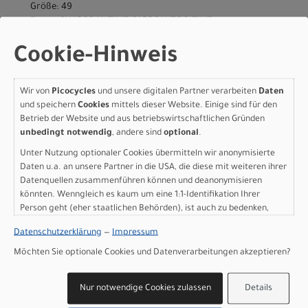
Größe: 49
Farbe: CHARCOAL TINT CARBON/FOG TINT
pro Stück (inkl. MwSt. zzgl.
Versandkosten für
Cookie-Hinweis
Grossartikel
)
1.650,00 EUR
Wir von
Picocycles
und unsere digitalen Partner verarbeiten
Daten
Specialized ALLEZ SPRINT
und speichern
Cookies
mittels dieser Website. Einige sind für den
Betrieb der Website und aus betriebswirtschaftlichen Gründen
FRMSET 52 CHARCOAL
unbedingt notwendig
, andere sind
optional
.
TINT CARBON/FOG TINT
Unter Nutzung optionaler Cookies übermitteln wir anonymisierte
Daten u.a. an unsere Partner in die USA, die diese mit weiteren ihrer
Modelljahr 2026
Datenquellen zusammenführen können und deanonymisieren
könnten. Wenngleich es kaum um eine 1:1-Identifikation Ihrer
Nicht im Laden verfügbar - Jetzt anfragen!
Person geht (eher staatlichen Behörden), ist auch zu bedenken,
Art.Nr. 70025-7152
dass Ihre Daten in den USA nicht in der gleichen Weise geschützt
Größe: 52
Datenschutzerklärung
—
Impressum
sind wie bei uns in der Europäischen Union.
Farbe: CHARCOAL TINT CARBON/FOG TINT
Möchten Sie optionale Cookies und Datenverarbeitungen akzeptieren?
pro Stück (inkl. MwSt. zzgl.
Versandkosten für
Grossartikel
)
1.650,00 EUR
Nur notwendige Cookies zulassen
Details