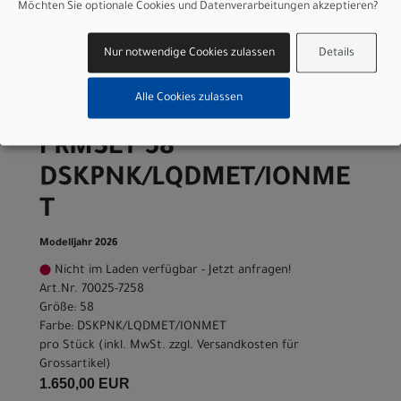
Möchten Sie optionale Cookies und Datenverarbeitungen akzeptieren?
Farbe: DSKPNK/LQDMET/IONMET
pro Stück (inkl. MwSt. zzgl.
Versandkosten für
Grossartikel
)
Nur notwendige Cookies zulassen
Details
1.650,00 EUR
Alle Cookies zulassen
Specialized ALLEZ SPRINT
FRMSET 58
DSKPNK/LQDMET/IONME
T
Modelljahr 2026
Nicht im Laden verfügbar - Jetzt anfragen!
Art.Nr. 70025-7258
Größe: 58
Farbe: DSKPNK/LQDMET/IONMET
pro Stück (inkl. MwSt. zzgl.
Versandkosten für
Grossartikel
)
1.650,00 EUR