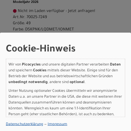
Modelljahr 2026
Nicht im Laden verfügbar - Jetzt anfragen!
Art.Nr. 70025-7249
Größe: 49
Farbe: DSKPNK/LQDMET/IONMET
pro Stück (inkl. MwSt. zzgl.
Versandkosten für
Grossartikel
)
Cookie-Hinweis
1.650,00 EUR
Specialized ALLEZ SPRINT
Wir von
Picocycles
und unsere digitalen Partner verarbeiten
Daten
und speichern
Cookies
mittels dieser Website. Einige sind für den
FRMSET 52
Betrieb der Website und aus betriebswirtschaftlichen Gründen
unbedingt notwendig
, andere sind
optional
.
DSKPNK/LQDMET/IONME
Unter Nutzung optionaler Cookies übermitteln wir anonymisierte
T
Daten u.a. an unsere Partner in die USA, die diese mit weiteren ihrer
Datenquellen zusammenführen können und deanonymisieren
Modelljahr 2026
könnten. Wenngleich es kaum um eine 1:1-Identifikation Ihrer
Person geht (eher staatlichen Behörden), ist auch zu bedenken,
Nicht im Laden verfügbar - Jetzt anfragen!
dass Ihre Daten in den USA nicht in der gleichen Weise geschützt
Art.Nr. 70025-7252
Datenschutzerklärung
—
Impressum
sind wie bei uns in der Europäischen Union.
Größe: 52