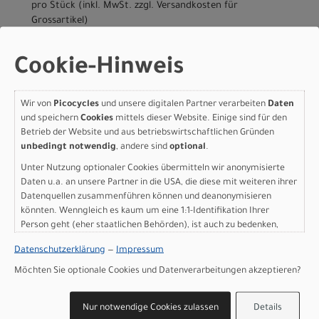
pro Stück (inkl. MwSt. zzgl.
Versandkosten für
Grossartikel
)
1.650,00 EUR
Cookie-Hinweis
Specialized Allez Sprint
Frameset - D'Aluisio
Wir von
Picocycles
und unsere digitalen Partner verarbeiten
Daten
und speichern
Cookies
mittels dieser Website. Einige sind für den
Smartweld Alloy Satin
Betrieb der Website und aus betriebswirtschaftlichen Gründen
Sea Foam / Gloss Dune
unbedingt notwendig
, andere sind
optional
.
Unter Nutzung optionaler Cookies übermitteln wir anonymisierte
White 56
Daten u.a. an unsere Partner in die USA, die diese mit weiteren ihrer
Datenquellen zusammenführen können und deanonymisieren
Modelljahr 2025
könnten. Wenngleich es kaum um eine 1:1-Identifikation Ihrer
Nicht im Laden verfügbar - Jetzt anfragen!
Person geht (eher staatlichen Behörden), ist auch zu bedenken,
Art.Nr. 70025-7356
dass Ihre Daten in den USA nicht in der gleichen Weise geschützt
Datenschutzerklärung
—
Impressum
sind wie bei uns in der Europäischen Union.
Farbe: Satin Sea Foam / Gloss Dune White
Grösse: 56
Möchten Sie optionale Cookies und Datenverarbeitungen akzeptieren?
pro Stück (inkl. MwSt. zzgl.
Versandkosten für
Grossartikel
)
Nur notwendige Cookies zulassen
Details
1.649,00 EUR