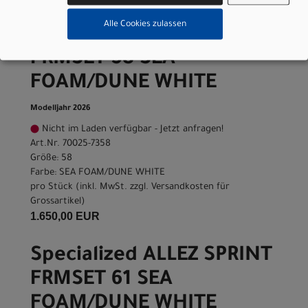
Alle Cookies zulassen
Specialized ALLEZ SPRINT
FRMSET 58 SEA
FOAM/DUNE WHITE
Modelljahr 2026
Nicht im Laden verfügbar - Jetzt anfragen!
Art.Nr. 70025-7358
Größe: 58
Farbe: SEA FOAM/DUNE WHITE
pro Stück (inkl. MwSt. zzgl.
Versandkosten für
Grossartikel
)
1.650,00 EUR
Specialized ALLEZ SPRINT
FRMSET 61 SEA
FOAM/DUNE WHITE