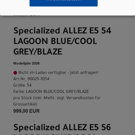
pro Stück (inkl. MwSt. zzgl.
Versandkosten für
Grossartikel
)
999,00 EUR
Specialized ALLEZ E5 54
LAGOON BLUE/COOL
GREY/BLAZE
Modelljahr 2026
Nicht im Laden verfügbar - Jetzt anfragen!
Art.Nr. 90025-7054
Größe: 54
Farbe: LAGOON BLUE/COOL GREY/BLAZE
pro Stück (inkl. MwSt. zzgl.
Versandkosten für
Grossartikel
)
999,00 EUR
Specialized ALLEZ E5 56