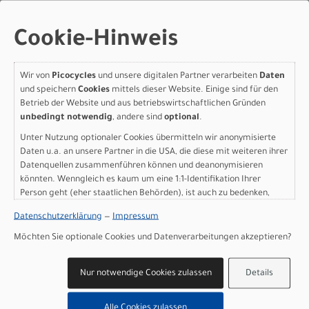
Modelljahr 2026
Nicht im Laden verfügbar - Jetzt anfragen!
Cookie-Hinweis
Art.Nr. 90025-7049
Größe: 49
Wir von
Picocycles
und unsere digitalen Partner verarbeiten
Daten
Farbe: LAGOON BLUE/COOL GREY/BLAZE
und speichern
Cookies
mittels dieser Website. Einige sind für den
pro Stück (inkl. MwSt. zzgl.
Versandkosten für
Betrieb der Website und aus betriebswirtschaftlichen Gründen
Grossartikel
)
unbedingt notwendig
, andere sind
optional
.
999,00 EUR
Unter Nutzung optionaler Cookies übermitteln wir anonymisierte
Daten u.a. an unsere Partner in die USA, die diese mit weiteren ihrer
Specialized ALLEZ E5 52
Datenquellen zusammenführen können und deanonymisieren
LAGOON BLUE/COOL
könnten. Wenngleich es kaum um eine 1:1-Identifikation Ihrer
Person geht (eher staatlichen Behörden), ist auch zu bedenken,
GREY/BLAZE
dass Ihre Daten in den USA nicht in der gleichen Weise geschützt
Datenschutzerklärung
—
Impressum
sind wie bei uns in der Europäischen Union.
Modelljahr 2026
Möchten Sie optionale Cookies und Datenverarbeitungen akzeptieren?
Nicht im Laden verfügbar - Jetzt anfragen!
Art.Nr. 90025-7052
Nur notwendige Cookies zulassen
Details
Größe: 52
Farbe: LAGOON BLUE/COOL GREY/BLAZE
Alle Cookies zulassen