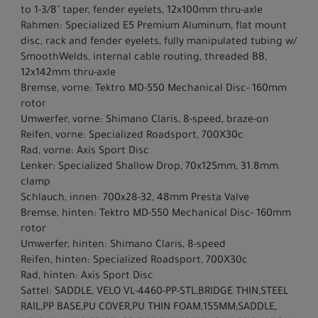
to 1-3/8" taper, fender eyelets, 12x100mm thru-axle
Rahmen: Specialized E5 Premium Aluminum, flat mount
disc, rack and fender eyelets, fully manipulated tubing w/
SmoothWelds, internal cable routing, threaded BB,
12x142mm thru-axle
Bremse, vorne: Tektro MD-550 Mechanical Disc- 160mm
rotor
Umwerfer, vorne: Shimano Claris, 8-speed, braze-on
Reifen, vorne: Specialized Roadsport, 700X30c
Rad, vorne: Axis Sport Disc
Lenker: Specialized Shallow Drop, 70x125mm, 31.8mm
clamp
Schlauch, innen: 700x28-32, 48mm Presta Valve
Bremse, hinten: Tektro MD-550 Mechanical Disc- 160mm
rotor
Umwerfer, hinten: Shimano Claris, 8-speed
Reifen, hinten: Specialized Roadsport, 700X30c
Rad, hinten: Axis Sport Disc
Sattel: SADDLE, VELO VL-4460-PP-STL,BRIDGE THIN,STEEL
RAIL,PP BASE,PU COVER,PU THIN FOAM,155MM;SADDLE,