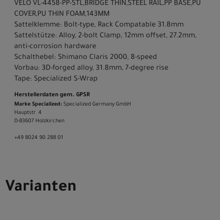
VELO VL-4458-PP-STL,BRIDGE THIN,STEEL RAIL,PP BASE,PU
COVER,PU THIN FOAM,143MM
Sattelklemme: Bolt-type, Rack Compatable 31.8mm
Sattelstütze: Alloy, 2-bolt Clamp, 12mm offset, 27.2mm,
anti-corrosion hardware
Schalthebel: Shimano Claris 2000, 8-speed
Vorbau: 3D-forged alloy, 31.8mm, 7-degree rise
Tape: Specialized S-Wrap
Herstellerdaten gem. GPSR
Marke Specialized:
Specialized Germany GmbH
Hauptstr. 4
D-83607 Holzkirchen
+49 8024 90 288 01
Varianten