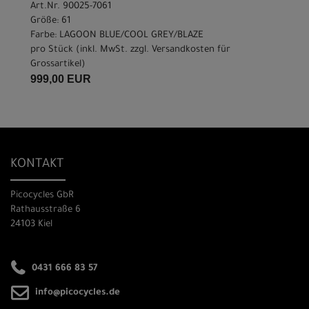
Art.Nr. 90025-7061
Größe: 61
Farbe: LAGOON BLUE/COOL GREY/BLAZE
pro Stück (inkl. MwSt. zzgl.
Versandkosten für
Grossartikel
)
999,00 EUR
KONTAKT
Picocycles GbR
Rathausstraße 6
24103 Kiel
0431 666 83 57
info@picocycles.de