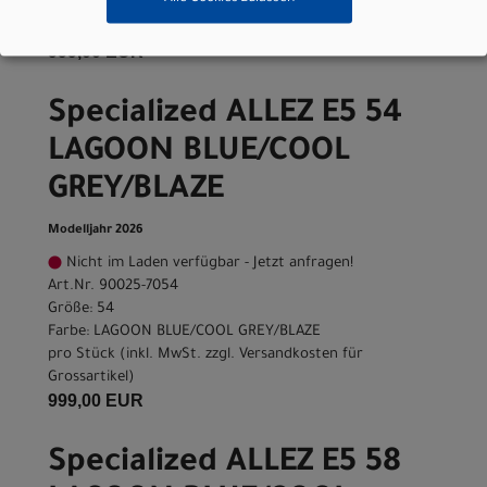
pro Stück (inkl. MwSt. zzgl.
Versandkosten für
Grossartikel
)
999,00 EUR
Specialized ALLEZ E5 54
LAGOON BLUE/COOL
GREY/BLAZE
Modelljahr 2026
Nicht im Laden verfügbar - Jetzt anfragen!
Art.Nr. 90025-7054
Größe: 54
Farbe: LAGOON BLUE/COOL GREY/BLAZE
pro Stück (inkl. MwSt. zzgl.
Versandkosten für
Grossartikel
)
999,00 EUR
Specialized ALLEZ E5 58