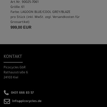
Art.Nr. 90025-7061
Größe: 61
Farbe: LAGOON BLUE/COOL GREY/BLAZE
pro Stück (inkl. MwSt. zzgl.
Versandkosten für
Grossartikel
)
999,00 EUR
KONTAKT
Picocycles GbR
Rathausstraße 6
24103 Kiel
0431 666 83 57
info@picocycles.de