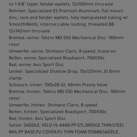
to 1-3/8" taper, fender eyelets, 12x100mm thru-axle
Rahmen: Specialized E5 Premium Aluminum, flat mount
disc, rack and fender eyelets, fully manipulated tubing w/
SmoothWelds, internal cable routing, threaded BB,
12x142mm thru-axle
Bremse, vorne: Tektro MD-550 Mechanical Disc- 160mm
rotor
Umwerfer, vorne: Shimano Claris, 8-speed, braze-on
Reifen, vorne: Specialized Roadsport, 700X30c
Rad, vorne: Axis Sport Disc
Lenker: Specialized Shallow Drop, 70x125mm, 31.8mm
clamp
Schlauch, innen: 700x28-32, 48mm Presta Valve
Bremse, hinten: Tektro MD-550 Mechanical Disc- 160mm
rotor
Umwerfer, hinten: Shimano Claris, 8-speed
Reifen, hinten: Specialized Roadsport, 700X30c
Rad, hinten: Axis Sport Disc
Sattel: SADDLE, VELO VL-4460-PP-STL,BRIDGE THIN,STEEL
RAIL,PP BASE,PU COVER,PU THIN FOAM,155MM;SADDLE,