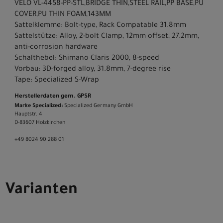
VELO VL-4458-PP-STL,BRIDGE THIN,STEEL RAIL,PP BASE,PU
COVER,PU THIN FOAM,143MM
Sattelklemme: Bolt-type, Rack Compatable 31.8mm
Sattelstütze: Alloy, 2-bolt Clamp, 12mm offset, 27.2mm,
anti-corrosion hardware
Schalthebel: Shimano Claris 2000, 8-speed
Vorbau: 3D-forged alloy, 31.8mm, 7-degree rise
Tape: Specialized S-Wrap
Herstellerdaten gem. GPSR
Marke Specialized:
Specialized Germany GmbH
Hauptstr. 4
D-83607 Holzkirchen
+49 8024 90 288 01
Varianten