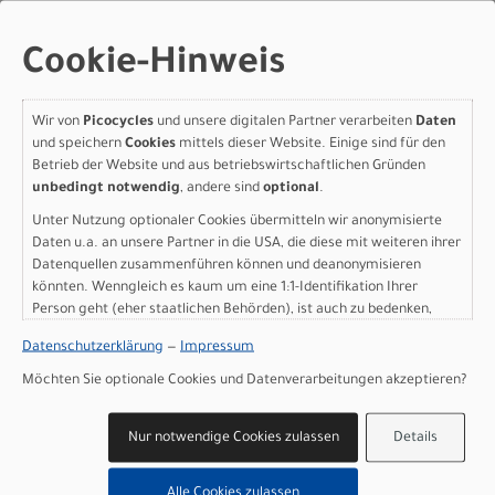
Modelljahr 2026
Nicht im Laden verfügbar - Jetzt anfragen!
Cookie-Hinweis
Art.Nr. 90025-7044
Größe: 44
Wir von
Picocycles
und unsere digitalen Partner verarbeiten
Daten
Farbe: LAGOON BLUE/COOL GREY/BLAZE
und speichern
Cookies
mittels dieser Website. Einige sind für den
pro Stück (inkl. MwSt. zzgl.
Versandkosten für
Betrieb der Website und aus betriebswirtschaftlichen Gründen
Grossartikel
)
unbedingt notwendig
, andere sind
optional
.
999,00 EUR
Unter Nutzung optionaler Cookies übermitteln wir anonymisierte
Daten u.a. an unsere Partner in die USA, die diese mit weiteren ihrer
Specialized ALLEZ E5 52
Datenquellen zusammenführen können und deanonymisieren
LAGOON BLUE/COOL
könnten. Wenngleich es kaum um eine 1:1-Identifikation Ihrer
Person geht (eher staatlichen Behörden), ist auch zu bedenken,
GREY/BLAZE
dass Ihre Daten in den USA nicht in der gleichen Weise geschützt
Datenschutzerklärung
—
Impressum
sind wie bei uns in der Europäischen Union.
Modelljahr 2026
Möchten Sie optionale Cookies und Datenverarbeitungen akzeptieren?
Nicht im Laden verfügbar - Jetzt anfragen!
Art.Nr. 90025-7052
Nur notwendige Cookies zulassen
Details
Größe: 52
Farbe: LAGOON BLUE/COOL GREY/BLAZE
Alle Cookies zulassen