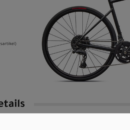
sartikel
)
tails
BSIDIAN/DOVE GREY