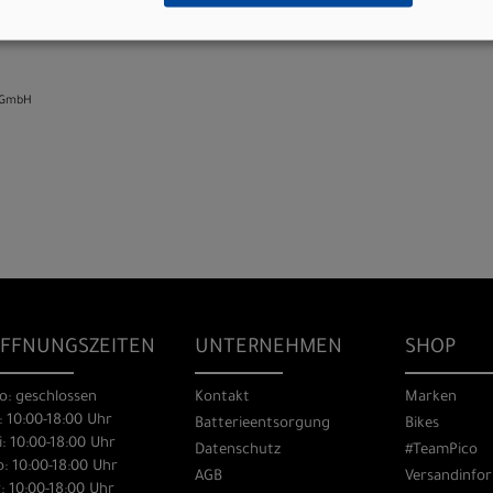
m, 7-degree rise
 GmbH
FFNUNGSZEITEN
UNTERNEHMEN
SHOP
o: geschlossen
Kontakt
Marken
: 10:00-18:00 Uhr
Batterieentsorgung
Bikes
: 10:00-18:00 Uhr
Datenschutz
#TeamPico
: 10:00-18:00 Uhr
AGB
Versandinfo
: 10:00-18:00 Uhr