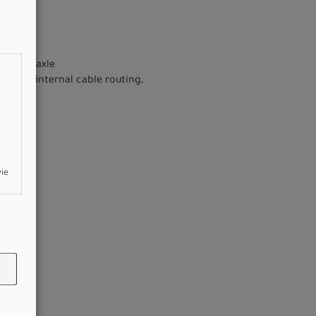
mm thru-axle
elds, internal cable routing,
wie