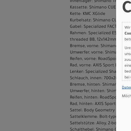
Innenlager: Shimano Threade
C
Kassette: Shimano CUES, 11-39T
Kette: KMC XGlide
Kurbelsatz: Shimano CUES FC-
Gabel: Specialized FACT full ca
Wir
Rahmen: Specialized E5 Premiu
Coo
bet
threaded BB, 12x142mm thru-a
Bremse, vorne: Shimano CUES 
Unt
Umwerfer, vorne: Shimano CUE
uns
Reifen, vorne: RoadSport, 700
zus
Rad, vorne: AXIS Sport Disc
ein
bed
Lenker: Specialized Shallow 
bei
Schlauch, innen: 700x28-32, 4
Bremse, hinten: Shimano CUES
Date
Umwerfer, hinten: Shimano CU
Möcht
Reifen, hinten: RoadSport, 70
Rad, hinten: AXIS Sport Disc
Sattel: Body Geometry Bridge S
Sattelklemme: Bolt-type, Rac
Sattelstütze: Alloy, 2-bolt Cl
Schalthebel: Shimano CUES S