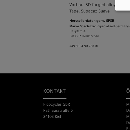
Vorbau: 3D-forged alloy, 31.8m
Tape: Supacaz Suave
Herstellerdaten gem. GPSR
Marke Specialized:
Specialized Germany
Hauptstr. 4
D-83607 Holzkirchen
+49 8024 90 288 01
KONTAKT
Ö
Picocycles GbR
M
Rathausstraße 6
Di
24103 Kiel
Mi
Do
Fr