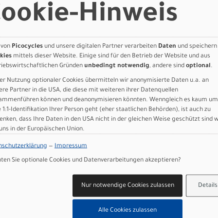
d BSA BB
ookie-Hinweis
, 10sp
U6030, 50/34T
rbon, flat mount disc, 1-1/8" to 1-3/8" taper, fender eyelets, 12x100
 von
Picocycles
und unsere digitalen Partner verarbeiten
Daten
und speichern
m Aluminum, flat mount disc, fully manipulated tubing w/ SmoothW
kies
mittels dieser Website. Einige sind für den Betrieb der Website und aus
riebswirtschaftlichen Gründen
unbedingt notwendig
, andere sind
optional
.
xle
Hydraulic Brake
er Nutzung optionaler Cookies übermitteln wir anonymisierte Daten u.a. an
S FD-U6030, Braze-on
ere Partner in die USA, die diese mit weiteren ihrer Datenquellen
x30
ammenführen können und deanonymisieren könnten. Wenngleich es kaum um
e 1:1-Identifikation Ihrer Person geht (eher staatlichen Behörden), ist auch zu
enken, dass Ihre Daten in den USA nicht in der gleichen Weise geschützt sind 
Drop, 6061, 70x125mm, 31.8mm clamp
 uns in der Europäischen Union.
8mm Presta Valve
 Hydraulic Brake
nschutzerklärung
—
Impressum
ES RD-U6020, 10sp
en Sie optionale Cookies und Datenverarbeitungen akzeptieren?
0x30
addle, steel rails
Nur notwendige Cookies zulassen
Details
k Compatable 31.8mm
amp, 12mm offset, 27.2mm, anti-corrosion hardware
Alle Cookies zulassen
T-U6030