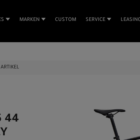
ES
MARKEN
CUSTOM
SERVICE
LEASIN
ARTIKEL
5 44
EY