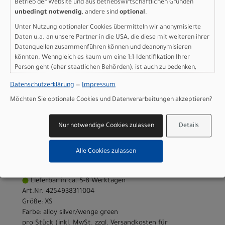
silver/wenge green - XXS
Betrieb der Website und aus betriebswirtschaftlichen Gründen
unbedingt notwendig
, andere sind
optional
.
Modelljahr 2026
Unter Nutzung optionaler Cookies übermitteln wir anonymisierte
Nicht im Laden verfügbar - Jetzt anfragen!
Daten u.a. an unsere Partner in die USA, die diese mit weiteren ihrer
Datenquellen zusammenführen können und deanonymisieren
Art.Nr. 4254938311002
könnten. Wenngleich es kaum um eine 1:1-Identifikation Ihrer
Größe: XXS
Person geht (eher staatlichen Behörden), ist auch zu bedenken,
Farbe: alloy silver/wenge green
dass Ihre Daten in den USA nicht in der gleichen Weise geschützt
pro Stück (inkl. MwSt. zzgl.
Versandkosten für
Datenschutzerklärung
—
Impressum
sind wie bei uns in der Europäischen Union.
Grossartikel
)
Möchten Sie optionale Cookies und Datenverarbeitungen akzeptieren?
1.099,00 EUR
Scott Metrix 30 EQ - alloy
Nur notwendige Cookies zulassen
Details
silver/wenge green - XS
Alle Cookies zulassen
Modelljahr 2026
Lieferbar in ca. 5-8 Werktagen
Art.Nr. 4254938311004
Größe: XS
Farbe: alloy silver/wenge green
pro Stück (inkl. MwSt. zzgl.
Versandkosten für