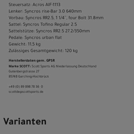
Steuersatz: Acros AIF-1113
Lenker: Syncros rise-Bar 3.0 640mm
Vorbau: Syncros RR2.5, 1 1/4´´, four Bolt 31.8mm
Sattel: Syncros Tofino Regular 2.5
Sattelstütze: Syncros RR2.5 27.2/350mm
Pedale: Syncros urban flat
Gewicht: 11,5 kg
Zulässiges Gesamtgewicht: 120 kg
Herstellerdaten gem. GPSR
Marke SCOTT:
Scott Sports AG Niederlassung Deutschland
Gutenbergstrasse 27
85748 Garching-­Hochbrück
+49 (0) 89 898 78 36 ­ 0
scott­de@scott­sports.de
Varianten