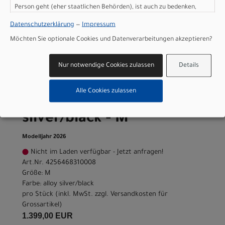
Person geht (eher staatlichen Behörden), ist auch zu bedenken,
Nicht im Laden verfügbar - Jetzt anfragen!
dass Ihre Daten in den USA nicht in der gleichen Weise geschützt
Art.Nr. 4256468310002
Datenschutzerklärung
—
Impressum
sind wie bei uns in der Europäischen Union.
Größe: XXS
Möchten Sie optionale Cookies und Datenverarbeitungen akzeptieren?
Farbe: alloy silver/black
pro Stück (inkl. MwSt. zzgl.
Versandkosten für
Grossartikel
)
Nur notwendige Cookies zulassen
Details
1.399,00 EUR
Alle Cookies zulassen
Scott Metrix 20 EQ - alloy
silver/black - M
Modelljahr 2026
Nicht im Laden verfügbar - Jetzt anfragen!
Art.Nr. 4256468310008
Größe: M
Farbe: alloy silver/black
pro Stück (inkl. MwSt. zzgl.
Versandkosten für
Grossartikel
)
1.399,00 EUR