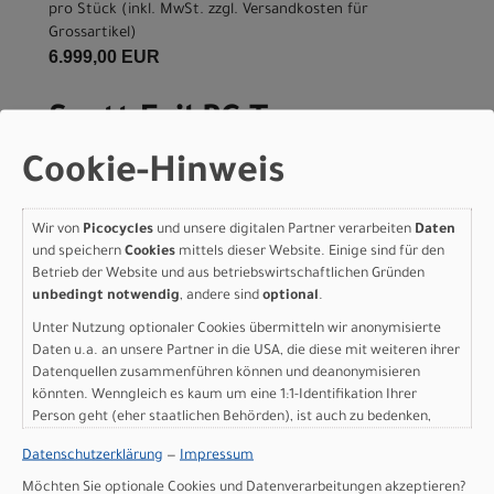
pro Stück (inkl. MwSt. zzgl.
Versandkosten für
Grossartikel
)
6.999,00 EUR
Scott Foil RC Team -
grape purple/carbon
Cookie-Hinweis
black - XXS
Wir von
Picocycles
und unsere digitalen Partner verarbeiten
Daten
Modelljahr 2026
und speichern
Cookies
mittels dieser Website. Einige sind für den
Nicht im Laden verfügbar - Jetzt anfragen!
Betrieb der Website und aus betriebswirtschaftlichen Gründen
Art.Nr. 4256818330002
unbedingt notwendig
, andere sind
optional
.
Größe: XXS
Unter Nutzung optionaler Cookies übermitteln wir anonymisierte
Farbe: grape purple/carbon black
Daten u.a. an unsere Partner in die USA, die diese mit weiteren ihrer
pro Stück (inkl. MwSt. zzgl.
Versandkosten für
Datenquellen zusammenführen können und deanonymisieren
Grossartikel
)
könnten. Wenngleich es kaum um eine 1:1-Identifikation Ihrer
6.999,00 EUR
Person geht (eher staatlichen Behörden), ist auch zu bedenken,
dass Ihre Daten in den USA nicht in der gleichen Weise geschützt
Datenschutzerklärung
—
Impressum
sind wie bei uns in der Europäischen Union.
Scott Foil RC Team -
Möchten Sie optionale Cookies und Datenverarbeitungen akzeptieren?