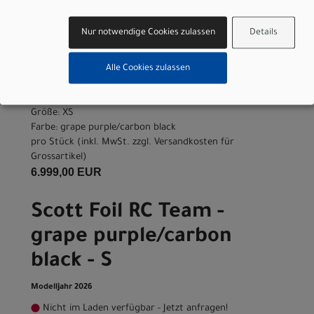
grape purple/carbon
black - XS
Nur notwendige Cookies zulassen
Details
Modelljahr 2026
Alle Cookies zulassen
Nicht im Laden verfügbar - Jetzt anfragen!
Art.Nr. 4256818330004
Größe: XS
Farbe: grape purple/carbon black
pro Stück (inkl. MwSt. zzgl.
Versandkosten für
Grossartikel
)
6.999,00 EUR
Scott Foil RC Team -
grape purple/carbon
black - S
Modelljahr 2026
Nicht im Laden verfügbar - Jetzt anfragen!