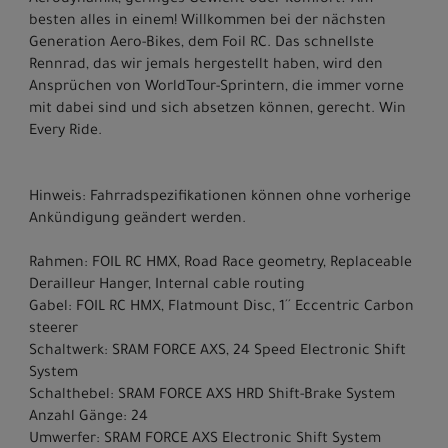
Aerodynamik, geringes Gewicht oder Komfort? Am
besten alles in einem! Willkommen bei der nächsten
Generation Aero-Bikes, dem Foil RC. Das schnellste
Rennrad, das wir jemals hergestellt haben, wird den
Ansprüchen von WorldTour-Sprintern, die immer vorne
mit dabei sind und sich absetzen können, gerecht. Win
Every Ride.
Hinweis: Fahrradspezifikationen können ohne vorherige
Ankündigung geändert werden.
Rahmen: FOIL RC HMX, Road Race geometry, Replaceable
Derailleur Hanger, Internal cable routing
Gabel: FOIL RC HMX, Flatmount Disc, 1´´ Eccentric Carbon
steerer
Schaltwerk: SRAM FORCE AXS, 24 Speed Electronic Shift
System
Schalthebel: SRAM FORCE AXS HRD Shift-Brake System
Anzahl Gänge: 24
Umwerfer: SRAM FORCE AXS Electronic Shift System