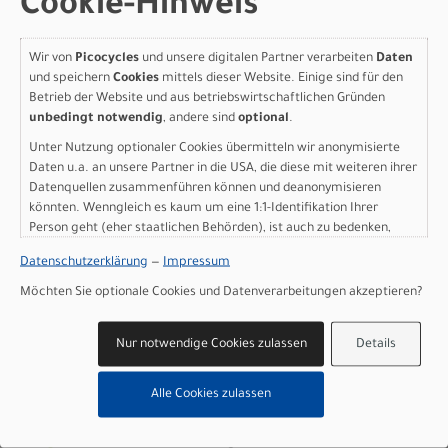
Cookie-Hinweis
gelato blue/gelato pink -
XXS
Wir von
Picocycles
und unsere digitalen Partner verarbeiten
Daten
und speichern
Cookies
mittels dieser Website. Einige sind für den
Modelljahr 2026
Betrieb der Website und aus betriebswirtschaftlichen Gründen
unbedingt notwendig
, andere sind
optional
.
Nicht im Laden verfügbar - Jetzt anfragen!
Art.Nr. 4256848329002
Unter Nutzung optionaler Cookies übermitteln wir anonymisierte
Größe: XXS
Daten u.a. an unsere Partner in die USA, die diese mit weiteren ihrer
Farbe: gelato blue/gelato pink
Datenquellen zusammenführen können und deanonymisieren
pro Stück (inkl. MwSt. zzgl.
Versandkosten für
könnten. Wenngleich es kaum um eine 1:1-Identifikation Ihrer
Grossartikel
)
Person geht (eher staatlichen Behörden), ist auch zu bedenken,
6.699,00 EUR
dass Ihre Daten in den USA nicht in der gleichen Weise geschützt
Datenschutzerklärung
—
Impressum
sind wie bei uns in der Europäischen Union.
Möchten Sie optionale Cookies und Datenverarbeitungen akzeptieren?
Scott Addict RC 10 -
gelato blue/gelato pink -
Nur notwendige Cookies zulassen
Details
XS
Alle Cookies zulassen
Modelljahr 2026
Lieferbar in ca. 5-8 Werktagen