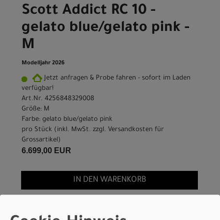
Scott Addict RC 10 -
gelato blue/gelato pink -
M
Modelljahr 2026
Jetzt anfragen & Probe fahren - sofort im Laden
verfügbar!
Art.Nr. 4256848329008
Größe: M
Farbe: gelato blue/gelato pink
pro Stück (inkl. MwSt. zzgl.
Versandkosten für
Grossartikel
)
6.699,00 EUR
IN DEN WARENKORB
Scott Addict RC 10 -