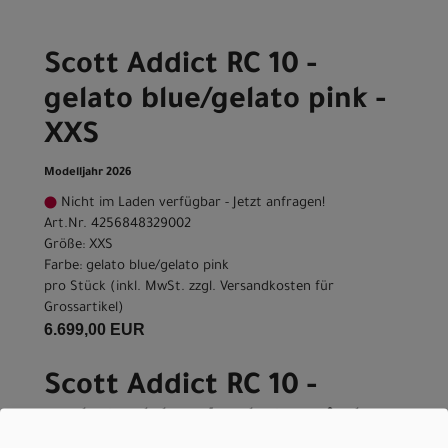
Scott Addict RC 10 -
gelato blue/gelato pink -
XXS
Modelljahr 2026
Nicht im Laden verfügbar - Jetzt anfragen!
Art.Nr. 4256848329002
Größe: XXS
Farbe: gelato blue/gelato pink
pro Stück (inkl. MwSt. zzgl.
Versandkosten für
Grossartikel
)
6.699,00 EUR
Scott Addict RC 10 -
gelato blue/gelato pink -