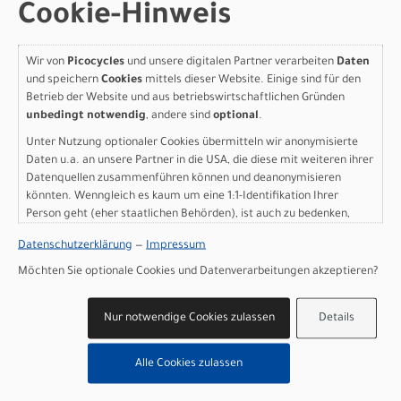
XS
Cookie-Hinweis
Modelljahr 2026
Wir von
Picocycles
und unsere digitalen Partner verarbeiten
Daten
Lieferbar in ca. 5-8 Werktagen
und speichern
Cookies
mittels dieser Website. Einige sind für den
Art.Nr. 4256848329004
Betrieb der Website und aus betriebswirtschaftlichen Gründen
Größe: XS
unbedingt notwendig
, andere sind
optional
.
Farbe: gelato blue/gelato pink
Unter Nutzung optionaler Cookies übermitteln wir anonymisierte
pro Stück (inkl. MwSt. zzgl.
Versandkosten für
Daten u.a. an unsere Partner in die USA, die diese mit weiteren ihrer
Grossartikel
)
Datenquellen zusammenführen können und deanonymisieren
6.699,00 EUR
könnten. Wenngleich es kaum um eine 1:1-Identifikation Ihrer
Person geht (eher staatlichen Behörden), ist auch zu bedenken,
dass Ihre Daten in den USA nicht in der gleichen Weise geschützt
IN DEN WARENKORB
Datenschutzerklärung
—
Impressum
sind wie bei uns in der Europäischen Union.
Möchten Sie optionale Cookies und Datenverarbeitungen akzeptieren?
Scott Addict RC 10 -
gelato blue/gelato pink -
Nur notwendige Cookies zulassen
Details
S
Alle Cookies zulassen
Modelljahr 2026