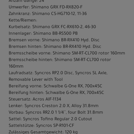
Anzahl Gänge: 24
Umwerfer: Shimano GRX FD-RX820-F
Zahnkranz: Shimano CS-HG710-12, 11-36
Kette/Riemen:
Kurbelsatz: Shimano GRX FC-RX610-2, 46-30
Innenlager: Shimano BB-RS500 PB
Bremsen vorne: Shimano BR-RX410 Hyd. Disc
Bremsen hinten: Shimano BR-RX410 Hyd. Disc
Bremsscheibe vorne: Shimano SM-RT-CL700 rotor 160mm
Bremsscheibe hinten: Shimano SM-RT-CL700 rotor
160mm
Laufradsatz: Syncros RP2.0 Disc, Syncros SL Axle,
Removable Lever with Tool
Bereifung vorne: Schwalbe G-One RX, 700x45C
Bereifung hinten: Schwalbe G-One RX, 700x45C
Steuersatz: Acros AIF-1134
Lenker: Syncros Creston 2.0 X, Alloy 31.8mm
Vorbau: Syncros RR2.0 1 1/4´´, four Bolt 31.8mm
Sattel: Syncros Tofino Regular 2.0 Cutout
Sattelstütze: Syncros SP-R101-CF
Zulässiges Gesamtgewicht: 120 kg