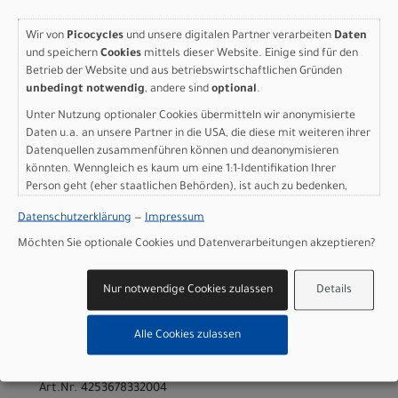
Lieferbar in ca. 5-8 Werktagen
Wir von
Picocycles
und unsere digitalen Partner verarbeiten
Daten
Art.Nr. 4253678332010
und speichern
Cookies
mittels dieser Website. Einige sind für den
Größe: L
Betrieb der Website und aus betriebswirtschaftlichen Gründen
Farbe: kaki green/carbon black
unbedingt notwendig
, andere sind
optional
.
pro Stück (inkl. MwSt. zzgl.
Versandkosten für
Unter Nutzung optionaler Cookies übermitteln wir anonymisierte
Grossartikel
)
Daten u.a. an unsere Partner in die USA, die diese mit weiteren ihrer
2.699,00 EUR
Datenquellen zusammenführen können und deanonymisieren
könnten. Wenngleich es kaum um eine 1:1-Identifikation Ihrer
Person geht (eher staatlichen Behörden), ist auch zu bedenken,
IN DEN WARENKORB
dass Ihre Daten in den USA nicht in der gleichen Weise geschützt
Datenschutzerklärung
—
Impressum
sind wie bei uns in der Europäischen Union.
Scott Addict Gravel 40 -
Möchten Sie optionale Cookies und Datenverarbeitungen akzeptieren?
kaki green/carbon black -
Nur notwendige Cookies zulassen
Details
XS
Alle Cookies zulassen
Modelljahr 2026
Nicht im Laden verfügbar - Jetzt anfragen!
Art.Nr. 4253678332004