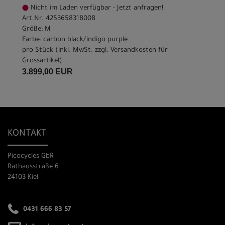
Nicht im Laden verfügbar - Jetzt anfragen!
Art.Nr. 4253658318008
Größe: M
Farbe: carbon black/indigo purple
pro Stück (inkl. MwSt. zzgl.
Versandkosten für
Grossartikel
)
3.899,00 EUR
KONTAKT
Picocycles GbR
Rathausstraße 6
24103 Kiel
0431 666 83 57