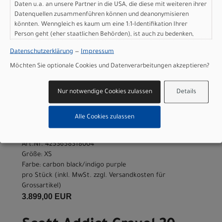
Daten u.a. an unsere Partner in die USA, die diese mit weiteren ihrer
Farbe: carbon black/indigo purple
Datenquellen zusammenführen können und deanonymisieren
pro Stück (inkl. MwSt. zzgl.
Versandkosten für
könnten. Wenngleich es kaum um eine 1:1-Identifikation Ihrer
Grossartikel
)
Person geht (eher staatlichen Behörden), ist auch zu bedenken,
3.899,00 EUR
dass Ihre Daten in den USA nicht in der gleichen Weise geschützt
Datenschutzerklärung
—
Impressum
sind wie bei uns in der Europäischen Union.
Scott Addict Gravel 20 -
Möchten Sie optionale Cookies und Datenverarbeitungen akzeptieren?
carbon black/indigo
Nur notwendige Cookies zulassen
Details
purple - XS
Alle Cookies zulassen
Modelljahr 2026
Nicht im Laden verfügbar - Jetzt anfragen!
Art.Nr. 4253658318004
Größe: XS
Farbe: carbon black/indigo purple
pro Stück (inkl. MwSt. zzgl.
Versandkosten für
Grossartikel
)
3.899,00 EUR