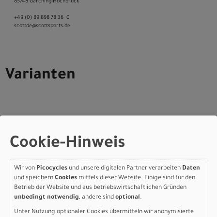
85748 Garching-­Hochbrück
+49 (0) 89 898 78 36 ­ 0
scott­de@scott­sports.de
Varianten
Scott Addict Gravel 20 -
Cookie-Hinweis
carbon black/indigo
purple - XL
Wir von
Picocycles
und unsere digitalen Partner verarbeiten
Daten
und speichern
Cookies
mittels dieser Website. Einige sind für den
Modelljahr 2026
Betrieb der Website und aus betriebswirtschaftlichen Gründen
Nicht im Laden verfügbar - Jetzt anfragen!
unbedingt notwendig
, andere sind
optional
.
Art.Nr. 4253658318012
Unter Nutzung optionaler Cookies übermitteln wir anonymisierte
Größe: XL