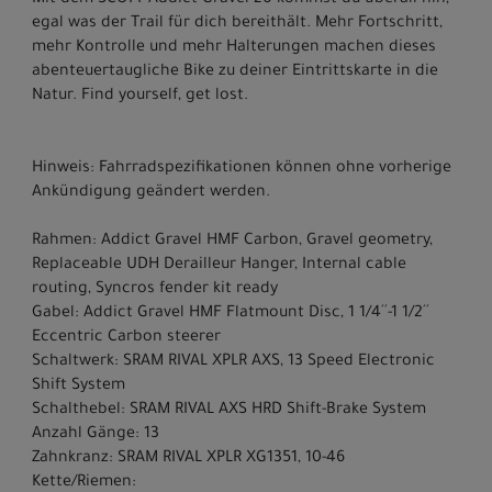
Mit dem SCOTT Addict Gravel 20 kommst du überall hin,
egal was der Trail für dich bereithält. Mehr Fortschritt,
mehr Kontrolle und mehr Halterungen machen dieses
abenteuertaugliche Bike zu deiner Eintrittskarte in die
Natur. Find yourself, get lost.
Hinweis: Fahrradspezifikationen können ohne vorherige
Ankündigung geändert werden.
Rahmen: Addict Gravel HMF Carbon, Gravel geometry,
Replaceable UDH Derailleur Hanger, Internal cable
routing, Syncros fender kit ready
Gabel: Addict Gravel HMF Flatmount Disc, 1 1/4´´-1 1/2´´
Eccentric Carbon steerer
Schaltwerk: SRAM RIVAL XPLR AXS, 13 Speed Electronic
Shift System
Schalthebel: SRAM RIVAL AXS HRD Shift-Brake System
Anzahl Gänge: 13
Zahnkranz: SRAM RIVAL XPLR XG1351, 10-46
Kette/Riemen: