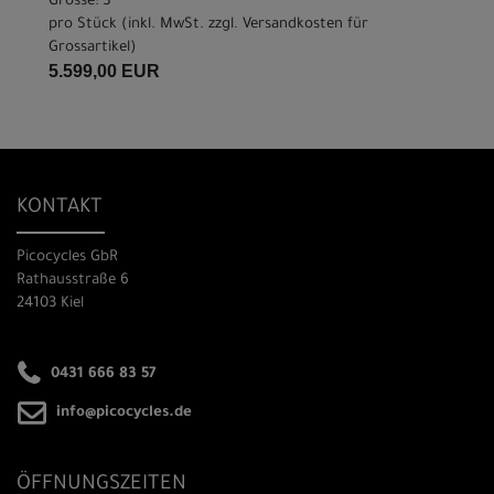
Grösse: S
pro Stück (inkl. MwSt. zzgl.
Versandkosten für
Grossartikel
)
5.599,00 EUR
KONTAKT
Picocycles GbR
Rathausstraße 6
24103 Kiel
0431 666 83 57
info@picocycles.de
ÖFFNUNGSZEITEN