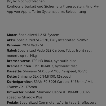
DryTech Schutzblechen
Konfigurierbarkeit und Sicherheit: Fitnessdaten, Find My-
App von Apple, Turbo Systemsperre, Beleuchtung
Motor
: Specialized 1.2 SL System
Akku
: Specialized SL2-520, Fully Integrated, 520Wh
Rahmen
: 2024 Vado SL
Gabel
: Specialized Vado SL2 Carbon, Tubus front rack
mounts up to 14kg
Bremse vorne
: TRP HD-R803, hydraulic disc
Bremse hinten
: TRP HD-R803, hydraulic disc
Kassette
: Shimano SLX, CS-M7100, 12-speed, 10-51t
Kette
: Shimano SLX CN-M7100, 12-speed
Kurbelgarnitur
: SRAM FC S996 Carbon, S-165mm / M-L-
170mm / XL-175mm
Umwerfer hinten
: Shimano Deore XT RD-M8100, 12-
speed w/ Shadow Plus
Pedale
: Specialized Commuter w/ grip tape & reflectors