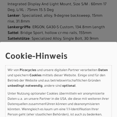
Integrated Display And Light Mount, Size S/M : 60mm 17
Deg, L/XL : 75mm 15.5 Deg
Lenker
: Specialized, alloy, 9-degree backsweep, 15mm
rise, 31.8mm
Lenkergriffe
: ERGON, GA30-S Custom, 134.8mm Length
Sattel
: Bridge Sport, hollow cr-mo rails, 155mm
Sattelstütze
: Specialized Alloy, Single Bolt, 30.9mm
Gewicht
: 20.3 kg (44 lb, 12.1 oz)
Geschlecht
: Men|Women
Cookie-Hinweis
Herstellerdaten gem. GPSR
Marke Specialized:
Specialized Germany GmbH
Hauptstr. 4
Wir von
Picocycles
und unsere digitalen Partner verarbeiten
Daten
D-83607 Holzkirchen
und speichern
Cookies
mittels dieser Website. Einige sind für den
Betrieb der Website und aus betriebswirtschaftlichen Gründen
+49 8024 90 288 01
unbedingt notwendig
, andere sind
optional
.
Unter Nutzung optionaler Cookies übermitteln wir anonymisierte
Daten u.a. an unsere Partner in die USA, die diese mit weiteren ihrer
Datenquellen zusammenführen können und deanonymisieren
Varianten
könnten. Wenngleich es kaum um eine 1:1-Identifikation Ihrer
Person geht (eher staatlichen Behörden), ist auch zu bedenken,