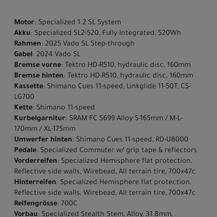
Motor
: Specialized 1.2 SL System
Akku
: Specialized SL2-520, Fully Integrated, 520Wh
Rahmen
: 2025 Vado SL Step-through
Gabel
: 2024 Vado SL
Bremse vorne
: Tektro HD-R510, hydraulic disc, 160mm
Bremse hinten
: Tektro HD-R510, hydraulic disc, 160mm
Kassette
: Shimano Cues 11-speed, Linkglide 11-50T, CS-
LG700
Kette
: Shimano 11-speed
Kurbelgarnitur
: SRAM FC S699 Alloy S-165mm / M-L-
170mm / XL-175mm
Umwerfer hinten
: Shimano Cues 11-speed, RD-U8000
Pedale
: Specialized Commuter w/ grip tape & reflectors
Vorderreifen
: Specialized Hemisphere flat protection,
Reflective side walls, Wirebead, All terrain tire, 700x47c
Hinterreifen
: Specialized Hemisphere flat protection,
Reflective side walls, Wirebead, All terrain tire, 700x47c
Reifengrösse
: 700C
Vorbau
: Specialized Stealth Stem, Alloy, 31.8mm,