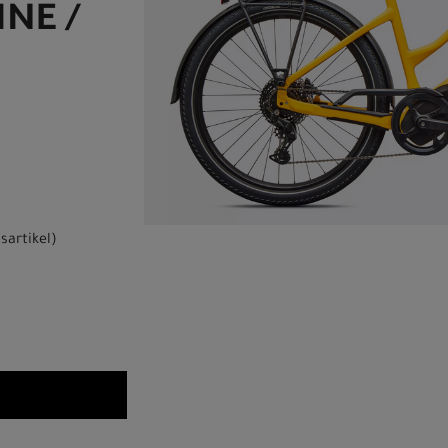
NE /
sartikel
)