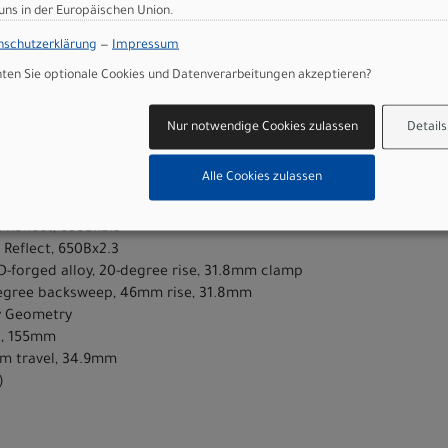
ve motor, fully integrated & lockable downtube battery, internal c
 uns in der Europäischen Union.
ible
nschutzerklärung
—
Impressum
0mm travel, lockout, fender-mounts, integrated light mount
200, hydraulic disc, 180mm
en Sie optionale Cookies und Datenverarbeitungen akzeptieren?
T200, hydraulic disc, 180mm
d, 11-41t
Nur notwendige Cookies zulassen
Details
 forged crankarms
Alle Cookies zulassen
UES 9-Speed
w/ grip tape & reflectors
t Reflect, 650Bx2.3
 Reflect, 650Bx2.3
3D-forged alloy, 20-degree rise, 31.8mm clamp
5-degree backsweep, 46mm rise, 31.8mm
dy Geometry
ls, 155mm
m travel, 34.9mm
)