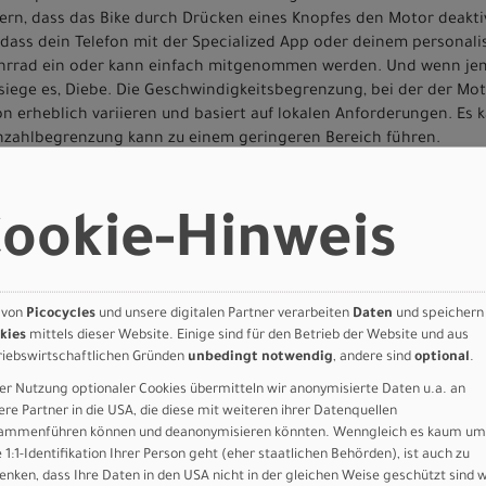
dern, dass das Bike durch Drücken eines Knopfes den Motor deakt
dass dein Telefon mit der Specialized App oder deinem personalis
Fahrrad ein oder kann einfach mitgenommen werden. Und wenn jem
siege es, Diebe. Die Geschwindigkeitsbegrenzung, bei der der Mot
on erheblich variieren und basiert auf lokalen Anforderungen. Es
ehzahlbegrenzung kann zu einem geringeren Bereich führen.
ookie-Hinweis
 von
Picocycles
und unsere digitalen Partner verarbeiten
Daten
und speichern
kies
mittels dieser Website. Einige sind für den Betrieb der Website und aus
riebswirtschaftlichen Gründen
unbedingt notwendig
, andere sind
optional
.
er Nutzung optionaler Cookies übermitteln wir anonymisierte Daten u.a. an
ere Partner in die USA, die diese mit weiteren ihrer Datenquellen
ammenführen können und deanonymisieren könnten. Wenngleich es kaum um
 torque, custom tuned motor, 250W nominal
e 1:1-Identifikation Ihrer Person geht (eher staatlichen Behörden), ist auch zu
attery, state of charge display, 710Wh, UL
enken, dass Ihre Daten in den USA nicht in der gleichen Weise geschützt sind 