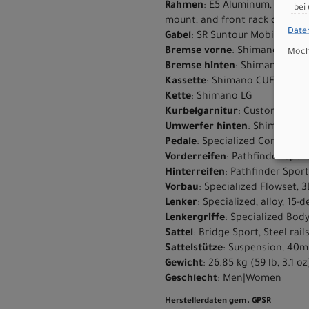
Rahmen
: E5 Aluminum, mid-dri
bei
mount, and front rack compat
Date
Gabel
: SR Suntour MobieA32, 8
Bremse vorne
: Shimano BR-MT
Möcht
Bremse hinten
: Shimano BR-M
Kassette
: Shimano CUES 9-spee
Kette
: Shimano LG
Kurbelgarnitur
: Custom alloy
Umwerfer hinten
: Shimano C
Pedale
: Specialized Commuter 
Vorderreifen
: Pathfinder Spor
Hinterreifen
: Pathfinder Sport
Vorbau
: Specialized Flowset, 
Lenker
: Specialized, alloy, 1
Lenkergriffe
: Specialized Bo
Sattel
: Bridge Sport, Steel rai
Sattelstütze
: Suspension, 40m
Gewicht
: 26.85 kg (59 lb, 3.1 oz
Geschlecht
: Men|Women
Herstellerdaten gem. GPSR