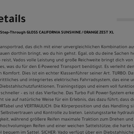
tails
0 Step-Through GLOSS CALIFORNIA SUNSHINE / ORANGE ZEST XL
ransportrad, das dich mit einer unvergleichlichen Kombination au
rauen dorthin bringt, wo du hin gehst. Egal, ob du deine Sachen ho
reist, Vados volle Leistung und große Reichweite bringt dich von 
les, was du für den E-Powered Transport benötigst. Es verleiht d
Komfort. Dies ist ein echter Klassenführer seiner Art. TURBO: Da
rittliches und integriertes elektrisches Fahrradsystem, das eine 
; Diebstahlschutzfunktionen, Trainingstipps und einem voll funkt
r schneller – es ist das Vierfache. Das Turbo Full Power-System erke
t sie auf natürliche Weise für ein Erlebnis, das dazu führt; dass 
FORTabel und VERTRAULICH: Die Körperposition und das Handling s
Selbstvertrauen und Kontrolle zu bieten. Leistungsstarke hydra
keit, während größere Reifen maximale Traktion zum Drehen und
 hochvolumigen Reifen und einer weichen Sattelstütze; die harte
ttel bequem im Sattel. SICHER: Vado verfügt über ein Diebstahlsiche