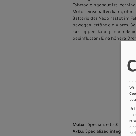
Fahrrad eingebaut ist. Verhin
Motor einschalten kann, ohne 
Batterie des Vado rastet im 
bewegen, ertönt ein Alarm. Be
zu stoppen, kann je nach Regi
beeinflussen: Eine höhere Dr
C
Wir
Coo
bet
Unt
uns
zus
Motor
: Specialized 2.0, 70Nm
ein
Akku
: Specialized integrated b
bed