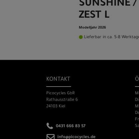
SUNSHINE /
ZEST L
Modelljahr 2026
Lieferbar in ca. 5-8 Werktag
KONTAKT
Ö
Picocycles GbR
M
Rathausstraße 6
Di
24103 Kiel
Mi
Do
Fr
Sa
0431 666 83 57
info@picocycles.de