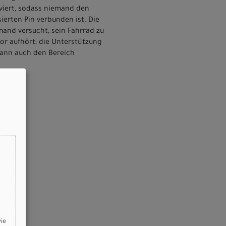
iviert, sodass niemand den
ierten Pin verbunden ist. Die
and versucht, sein Fahrrad zu
or aufhört; die Unterstützung
 kann auch den Bereich
wie