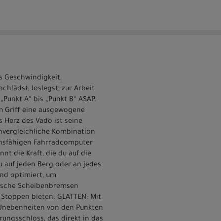
s Geschwindigkeit,
chlädst; loslegst, zur Arbeit
„Punkt A“ bis „Punkt B“ ASAP.
em Griff eine ausgewogene
s Herz des Vado ist seine
unvergleichliche Kombination
ionsfähigen Fahrradcomputer
nnt die Kraft, die du auf die
du auf jeden Berg oder an jedes
ind optimiert, um
ulische Scheibenbremsen
 Stoppen bieten. GLATTEN: Mit
 Unebenheiten von den Punkten
rungsschloss, das direkt in das