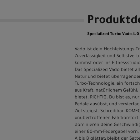
Produktde
Specialized Turbo Vado 4.
Vado ist dein Hochleistungs-T
Zuverlässigkeit und Selbstvert
kommst oder ins Fitnessstudio 
Das Specialized Vado bietet al
Natur und bietet überragenden 
Turbo-Technologie, ein fortsch
aus Kraft, natürlichem Gefühl
bietet. RICHTIG: Du bist es, nu
Pedale ausübst; und vervierfach
Ziel steigst. Schreibbar. KOM
unübertroffenen Fahrkomfort, 
dominieren deine Geschwindig
einer 80-mm-Federgabel vorn,
A bis B glättet; bleibt der Sa