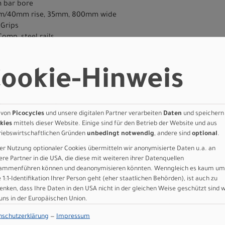
m bar bore
30mm/40mm rise, 35mm, 800mm wide
 Grips
omp, steel rails
 34.9, S1-S2: 125mm, S3: 150mm, S4: 170mm, S5-S6: 190mm Travel, 
z)
ookie-Hinweis
 GmbH
 von
Picocycles
und unsere digitalen Partner verarbeiten
Daten
und speichern
kies
mittels dieser Website. Einige sind für den Betrieb der Website und aus
riebswirtschaftlichen Gründen
unbedingt notwendig
, andere sind
optional
.
er Nutzung optionaler Cookies übermitteln wir anonymisierte Daten u.a. an
ere Partner in die USA, die diese mit weiteren ihrer Datenquellen
n
ammenführen können und deanonymisieren könnten. Wenngleich es kaum um
e 1:1-Identifikation Ihrer Person geht (eher staatlichen Behörden), ist auch zu
enken, dass Ihre Daten in den USA nicht in der gleichen Weise geschützt sind 
mp Alloy Satin Metallic Deep Marine / Shadow Silver S6
 uns in der Europäischen Union.
nschutzerklärung
—
Impressum
Art.Nr. 95727-5504