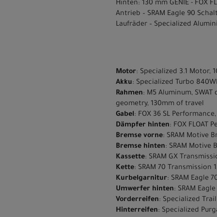
Hinten: 130 mm GENIE - FOX F
Antrieb – SRAM Eagle 90 Schal
Laufräder – Specialized Alumi
Motor
: Specialized 3.1 Motor
Akku
: Specialized Turbo 840W
Rahmen
: M5 Aluminum, SWAT d
geometry, 130mm of travel
Gabel
: FOX 36 SL Performance
Dämpfer hinten
: FOX FLOAT P
Bremse vorne
: SRAM Motive Br
Bremse hinten
: SRAM Motive B
Kassette
: SRAM GX Transmissio
Kette
: SRAM 70 Transmission 
Kurbelgarnitur
: SRAM Eagle 7
Umwerfer hinten
: SRAM Eagle
Vorderreifen
: Specialized Tra
Hinterreifen
: Specialized Purg