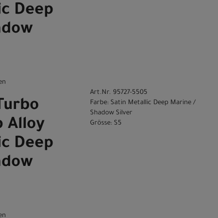
ic Deep
adow
en
Art.Nr. 95727-5505
Turbo
Farbe: Satin Metallic Deep Marine /
Shadow Silver
 Alloy
Grösse: S5
ic Deep
adow
en