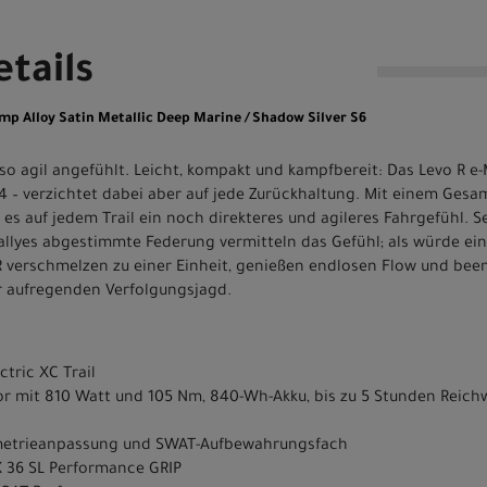
tails
mp Alloy Satin Metallic Deep Marine / Shadow Silver S6
e so agil angefühlt. Leicht, kompakt und kampfbereit: Das Levo R e
4 – verzichtet dabei aber auf jede Zurückhaltung. Mit einem Gesa
 es auf jedem Trail ein noch direkteres und agileres Fahrgefühl. Se
allyes abgestimmte Federung vermitteln das Gefühl; als würde ein
R verschmelzen zu einer Einheit, genießen endlosen Flow und be
r aufregenden Verfolgungsjagd.
ctric XC Trail
tor mit 810 Watt und 105 Nm, 840-Wh-Akku, bis zu 5 Stunden Reic
metrieanpassung und SWAT-Aufbewahrungsfach
 36 SL Performance GRIP