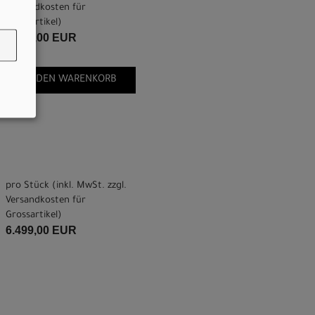
Versandkosten für
Grossartikel
)
6.499,00 EUR
IN DEN WARENKORB
pro Stück (inkl. MwSt. zzgl.
Versandkosten für
Grossartikel
)
6.499,00 EUR