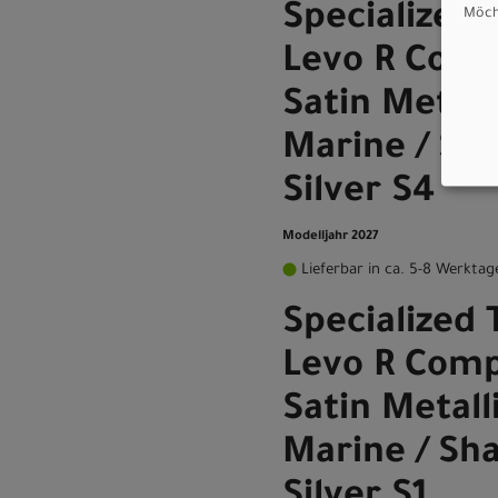
Specialized 
Möcht
Levo R Comp
Satin Metall
Marine / Sh
Silver S4
Modelljahr 2027
Lieferbar in ca. 5-8 Werktag
Specialized 
Levo R Comp
Satin Metall
Marine / Sh