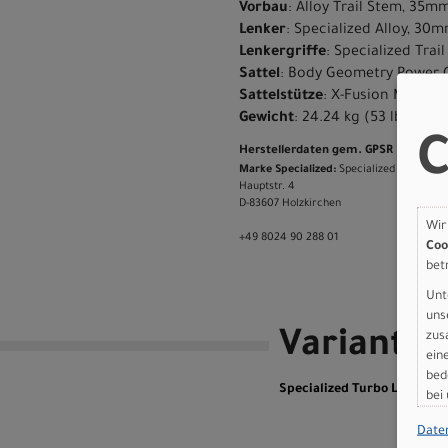
Vorbau
: Alloy Trail Stem, 35m
Lenker
: Specialized Alloy, 
Lenkergriffe
: Specialized Trail
Sattel
: Body Geometry Power C
Sattelstütze
: X-Fusion Manic,
Gewicht
: 24.24 kg (53 lb, 7.0 o
C
Herstellerdaten gem. GPSR
Marke Specialized:
Specialized Germany
Hauptstr. 4
D-83607 Holzkirchen
Wir
+49 8024 90 288 01
Coo
bet
Unt
uns
Variante
zus
ein
bed
Specialized Turbo Levo R Co
bei
Date