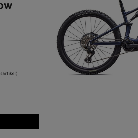
dow
sartikel
)