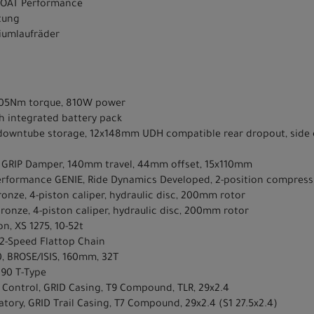
LOAT Performance
tung
niumlaufräder
, 105Nm torque, 810W power
h integrated battery pack
owntube storage, 12x148mm UDH compatible rear dropout, side en
, GRIP Damper, 140mm travel, 44mm offset, 15x110mm
erformance GENIE, Ride Dynamics Developed, 2-position compres
onze, 4-piston caliper, hydraulic disc, 200mm rotor
ronze, 4-piston caliper, hydraulic disc, 200mm rotor
n, XS 1275, 10-52t
12-Speed Flattop Chain
0, BROSE/ISIS, 160mm, 32T
 90 T-Type
il Control, GRID Casing, T9 Compound, TLR, 29x2.4
atory, GRID Trail Casing, T7 Compound, 29x2.4 (S1 27.5x2.4)