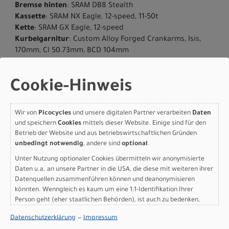
Bremse hinten
: SRAM DB8 Stealth
Kassette
: SRAM NX Eagle, 12-speed, 11-50t
Kette
: SRAM GX Eagle, 12-speed
Kurbelgarnitur
: Custom Alloy Forged Crankarms, Isis,
170mm, Cl 50.73mm, BCD 104mm
Umwerfer hinten
: SRAM GX Eagle, 12-speed
Pedale
: Specialized, platform
Cookie-Hinweis
Vorderreifen
: Ground Control, 2Bliss Ready, 29x2.35
Hinterreifen
: Ground Control, 2Bliss Ready, 29x2.35
Reifengrösse
: 29
Wir von
Picocycles
und unsere digitalen Partner verarbeiten
Daten
Vorbau
: Specialized Stealth Stem, alloy, 14 deg, 31.8mm,
und speichern
Cookies
mittels dieser Website. Einige sind für den
integrated TCD mount S-M 60mm, L-XL 75mm
Betrieb der Website und aus betriebswirtschaftlichen Gründen
Lenker
: Specialized Trail, 6061 alloy, 8-degree backsweep,
unbedingt notwendig
, andere sind
optional
.
6-degree upsweep, 27mm rise, 31.8mm clamp, S 720mm,
Unter Nutzung optionaler Cookies übermitteln wir anonymisierte
M-XL 750mm
Daten u.a. an unsere Partner in die USA, die diese mit weiteren ihrer
Lenkergriffe
: ERGON, GA30-S Custom, 134.8mm Length
Datenquellen zusammenführen können und deanonymisieren
Sattel
: Bridge Sport, Steel rails, 155mm
könnten. Wenngleich es kaum um eine 1:1-Identifikation Ihrer
Sattelstütze
: JD Dropper, 30.9mm, S: 100mm, M-XL:
Person geht (eher staatlichen Behörden), ist auch zu bedenken,
120mm
dass Ihre Daten in den USA nicht in der gleichen Weise geschützt
Datenschutzerklärung
—
Impressum
Gewicht
: 26.60kg (58 lb, 10.3 oz)
sind wie bei uns in der Europäischen Union.