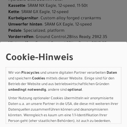
hydraulic disc, 200mm rotor
Kassette
: SRAM NX Eagle, 12-speed, 11-50t
Kette
: SRAM GX Eagle, 12-speed
Kurbelgarnitur
: Custom alloy forged crankarms
Umwerfer hinten
: SRAM GX Eagle, 12-speed
Pedale
: Specialized, platform
Vorderreifen
: Ground Control,2Bliss Ready, 29X2.35
Hinterreifen
: Ground Control,2Bliss Ready, 29X2.35
Reifengrösse
: 29
Cookie-Hinweis
Vorbau
: Specialized Stealth Stem, alloy, 14 deg, 31.8mm,
integrated TCD mount
Lenker
: Specialized Trail, 6061 alloy, 8-degree backsweep,
Wir von
Picocycles
und unsere digitalen Partner verarbeiten
Daten
6-degree upsweep, 27mm rise, 31.8mm clamp, S 720mm,
und speichern
Cookies
mittels dieser Website. Einige sind für den
M-XL 750mm
Betrieb der Website und aus betriebswirtschaftlichen Gründen
Lenkergriffe
: ERGON, GA30-S Custom, 134.8mm Length
unbedingt notwendig
, andere sind
optional
.
Sattel
: Bridge Sport, Steel rails, 155mm
Unter Nutzung optionaler Cookies übermitteln wir anonymisierte
Sattelstütze
: TranzX Dropper, 30.9mm, S: 100mm, M-XL:
Daten u.a. an unsere Partner in die USA, die diese mit weiteren ihrer
120mm
Datenquellen zusammenführen können und deanonymisieren
Gewicht
: 25.2 kg (55 lb, 8.9 oz)
könnten. Wenngleich es kaum um eine 1:1-Identifikation Ihrer
Geschlecht
: Men|Women
Person geht (eher staatlichen Behörden), ist auch zu bedenken,
dass Ihre Daten in den USA nicht in der gleichen Weise geschützt