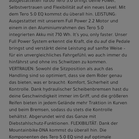
ausgestatteten Turbo Tero 5.0 bringt deine Power,
Selbstvertrauen und Flexibilität auf ein neues Level. Mit
dem Tero 5.0 EQ kommst du überall hin. LEISTUNG:
Ausgestattet mit unserem Full Power 2.2 Motor und
einem in den Aluminiumrahmen des Tero 5.0
integrierten Akku mit 710 Wh. It’s you, only faster. Unser
Full Power System erkennt die Kraft, die du auf die Pedale
bringst und verstärkt deine Leistung auf sanfte Weise –
für ein unvergleichliches Fahrgefühl; wo auch immer du
hinfährst und ohne ins Schwitzen zu kommen.
VERTRAUEN: Sowohl die Sitzposition als auch das
Handling sind so optimiert, dass sie dem Rider genau
das bieten, was er braucht: Komfort, Sicherheit und
Kontrolle. Dank hydraulischer Scheibenbremsen hast du
deine Geschwindigkeit immer im Griff, und die größeren
Reifen bieten in jedem Gelände mehr Traktion in Kurven
und beim Bremsen, sodass du stets die Kontrolle
behältst. Abgerundet wird das Ganze mit
Diebstahlschutz-Funktionen. FLEXIBILITÄT: Dank der
Mountainbike-DNA kommst du überall hin. Die
Komponenten des Tero 5.0 EQ sind auf optimale