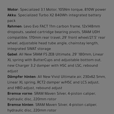
Motor
: Specialized 3.1 Motor, 105Nm torque, 810W power
Akku
: Specialized Turbo X2 840Wh integrated battery
pack
Rahmen
: Levo Evo FACT 11m carbon frame, 12x148mm
dropouts, sealed cartridge bearing pivots, SRAM UDH
compatible, 170mm rear travel, 29" front wheel/27.5" rear
wheel, adjustable head tube angle, chainstay length,
integrated SWAT storage
Gabel
: All New SRAM FS ZEB Ultimate, 29" 180mm, Linear
XL spring with ButterCups and adjustable bottom out,
new Charger 3.2 damper with HSC and LSC, rebound
adjust
Dämpfer hinten
: All New Vivid Ultimate air, 230x62.5mm,
Linear XL spring, RCT2 damper w/HSC and LCS adjust,
and HBO adjust, rebound adjust
Bremse vorne
: SRAM Maven Silver, 4-piston caliper,
hydraulic disc, 220mm rotor
Bremse hinten
: SRAM Maven Silver, 4-piston caliper,
hydraulic disc, 220mm rotor