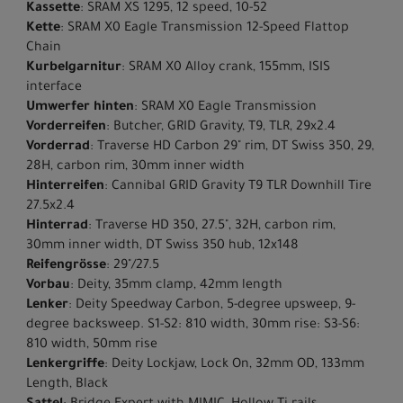
Kassette
: SRAM XS 1295, 12 speed, 10-52
Kette
: SRAM X0 Eagle Transmission 12-Speed Flattop
Chain
Kurbelgarnitur
: SRAM X0 Alloy crank, 155mm, ISIS
interface
Umwerfer hinten
: SRAM X0 Eagle Transmission
Vorderreifen
: Butcher, GRID Gravity, T9, TLR, 29x2.4
Vorderrad
: Traverse HD Carbon 29" rim, DT Swiss 350, 29,
28H, carbon rim, 30mm inner width
Hinterreifen
: Cannibal GRID Gravity T9 TLR Downhill Tire
27.5x2.4
Hinterrad
: Traverse HD 350, 27.5", 32H, carbon rim,
30mm inner width, DT Swiss 350 hub, 12x148
Reifengrösse
: 29"/27.5
Vorbau
: Deity, 35mm clamp, 42mm length
Lenker
: Deity Speedway Carbon, 5-degree upsweep, 9-
degree backsweep. S1-S2: 810 width, 30mm rise: S3-S6:
810 width, 50mm rise
Lenkergriffe
: Deity Lockjaw, Lock On, 32mm OD, 133mm
Length, Black