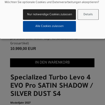
SILVER DUST S2
Möchten Sie optionale Cookies und Datenverarbeitungen akzeptieren?
Modelljahr 2027
Nur notwendige Cookies zulassen
Details
Lieferbar in ca. 5-8 Werktagen
Art.Nr. 95227-1202
Alle Cookies zulassen
Farbe: SATIN SHADOW / SILVER DUST
Grösse: S2
pro Stück (inkl. MwSt. zzgl.
Versandkosten für
Grossartikel
)
10.999,00 EUR
IN DEN WARENKORB
Specialized Turbo Levo 4
EVO Pro SATIN SHADOW /
SILVER DUST S4
Modelljahr 2027