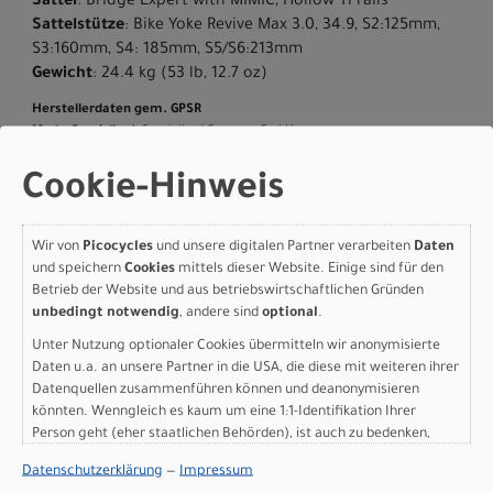
Sattel
: Bridge Expert with MIMIC, Hollow Ti rails
Sattelstütze
: Bike Yoke Revive Max 3.0, 34.9, S2:125mm,
S3:160mm, S4: 185mm, S5/S6:213mm
Gewicht
: 24.4 kg (53 lb, 12.7 oz)
Herstellerdaten gem. GPSR
Marke Specialized:
Specialized Germany GmbH
Hauptstr. 4
D-83607 Holzkirchen
Cookie-Hinweis
+49 8024 90 288 01
Wir von
Picocycles
und unsere digitalen Partner verarbeiten
Daten
und speichern
Cookies
mittels dieser Website. Einige sind für den
Betrieb der Website und aus betriebswirtschaftlichen Gründen
Varianten
unbedingt notwendig
, andere sind
optional
.
Unter Nutzung optionaler Cookies übermitteln wir anonymisierte
Daten u.a. an unsere Partner in die USA, die diese mit weiteren ihrer
Datenquellen zusammenführen können und deanonymisieren
könnten. Wenngleich es kaum um eine 1:1-Identifikation Ihrer
Specialized Turbo Levo 4
Person geht (eher staatlichen Behörden), ist auch zu bedenken,
dass Ihre Daten in den USA nicht in der gleichen Weise geschützt
EVO Pro SATIN SHADOW /
Datenschutzerklärung
—
Impressum
sind wie bei uns in der Europäischen Union.