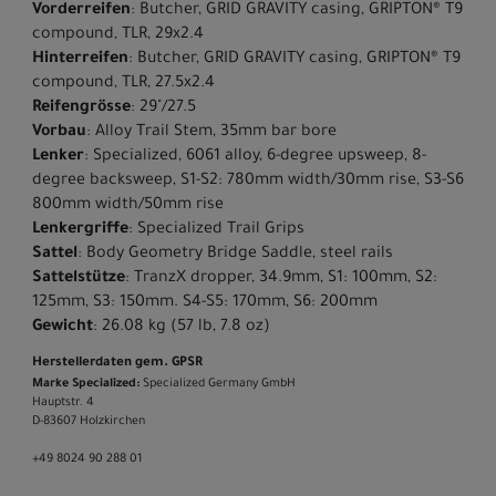
Vorderreifen
: Butcher, GRID GRAVITY casing, GRIPTON® T9
compound, TLR, 29x2.4
Hinterreifen
: Butcher, GRID GRAVITY casing, GRIPTON® T9
compound, TLR, 27.5x2.4
Reifengrösse
: 29"/27.5
Vorbau
: Alloy Trail Stem, 35mm bar bore
Lenker
: Specialized, 6061 alloy, 6-degree upsweep, 8-
degree backsweep, S1-S2: 780mm width/30mm rise, S3-S6
800mm width/50mm rise
Lenkergriffe
: Specialized Trail Grips
Sattel
: Body Geometry Bridge Saddle, steel rails
Sattelstütze
: TranzX dropper, 34.9mm, S1: 100mm, S2:
125mm, S3: 150mm. S4-S5: 170mm, S6: 200mm
Gewicht
: 26.08 kg (57 lb, 7.8 oz)
Herstellerdaten gem. GPSR
Marke Specialized:
Specialized Germany GmbH
Hauptstr. 4
D-83607 Holzkirchen
+49 8024 90 288 01