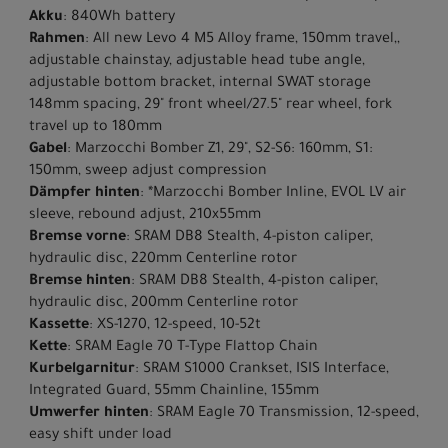
Akku
: 840Wh battery
Rahmen
: All new Levo 4 M5 Alloy frame, 150mm travel,,
adjustable chainstay, adjustable head tube angle,
adjustable bottom bracket, internal SWAT storage
148mm spacing, 29" front wheel/27.5" rear wheel, fork
travel up to 180mm
Gabel
: Marzocchi Bomber Z1, 29", S2-S6: 160mm, S1:
150mm, sweep adjust compression
Dämpfer hinten
: *Marzocchi Bomber Inline, EVOL LV air
sleeve, rebound adjust, 210x55mm
Bremse vorne
: SRAM DB8 Stealth, 4-piston caliper,
hydraulic disc, 220mm Centerline rotor
Bremse hinten
: SRAM DB8 Stealth, 4-piston caliper,
hydraulic disc, 200mm Centerline rotor
Kassette
: XS-1270, 12-speed, 10-52t
Kette
: SRAM Eagle 70 T-Type Flattop Chain
Kurbelgarnitur
: SRAM S1000 Crankset, ISIS Interface,
Integrated Guard, 55mm Chainline, 155mm
Umwerfer hinten
: SRAM Eagle 70 Transmission, 12-speed,
easy shift under load