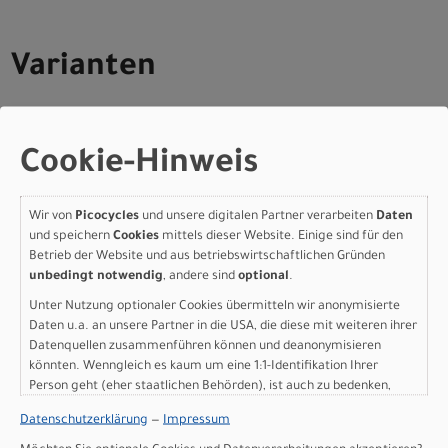
Varianten
Cookie-Hinweis
Specialized Turbo Levo 4
Alloy Gloss Deep Orange /
Wir von
Picocycles
und unsere digitalen Partner verarbeiten
Daten
Deep Lake S6
und speichern
Cookies
mittels dieser Website. Einige sind für den
Betrieb der Website und aus betriebswirtschaftlichen Gründen
unbedingt notwendig
, andere sind
optional
.
Modelljahr 2026
Unter Nutzung optionaler Cookies übermitteln wir anonymisierte
Lieferbar in ca. 5-8 Werktagen
Daten u.a. an unsere Partner in die USA, die diese mit weiteren ihrer
Art.Nr. 95226-7306
Datenquellen zusammenführen können und deanonymisieren
Farbe: Gloss Deep Orange / Deep Lake
könnten. Wenngleich es kaum um eine 1:1-Identifikation Ihrer
Grösse: S6
Person geht (eher staatlichen Behörden), ist auch zu bedenken,
pro Stück (inkl. MwSt. zzgl.
Versandkosten für
dass Ihre Daten in den USA nicht in der gleichen Weise geschützt
Grossartikel
)
Datenschutzerklärung
—
Impressum
sind wie bei uns in der Europäischen Union.
5.499,00 EUR