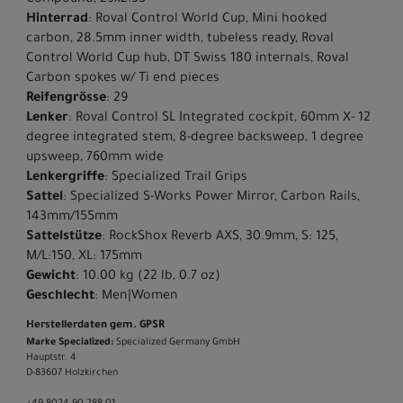
Hinterrad
: Roval Control World Cup, Mini hooked
carbon, 28.5mm inner width, tubeless ready, Roval
Control World Cup hub, DT Swiss 180 internals, Roval
Carbon spokes w/ Ti end pieces
Reifengrösse
: 29
Lenker
: Roval Control SL Integrated cockpit, 60mm X- 12
degree integrated stem, 8-degree backsweep, 1 degree
upsweep, 760mm wide
Lenkergriffe
: Specialized Trail Grips
Sattel
: Specialized S-Works Power Mirror, Carbon Rails,
143mm/155mm
Sattelstütze
: RockShox Reverb AXS, 30.9mm, S: 125,
M/L:150, XL: 175mm
Gewicht
: 10.00 kg (22 lb, 0.7 oz)
Geschlecht
: Men|Women
Herstellerdaten gem. GPSR
Marke Specialized:
Specialized Germany GmbH
Hauptstr. 4
D-83607 Holzkirchen