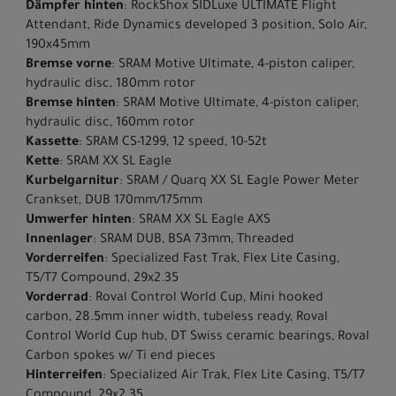
Dämpfer hinten
: RockShox SIDLuxe ULTIMATE Flight
Attendant, Ride Dynamics developed 3 position, Solo Air,
190x45mm
Bremse vorne
: SRAM Motive Ultimate, 4-piston caliper,
hydraulic disc, 180mm rotor
Bremse hinten
: SRAM Motive Ultimate, 4-piston caliper,
hydraulic disc, 160mm rotor
Kassette
: SRAM CS-1299, 12 speed, 10-52t
Kette
: SRAM XX SL Eagle
Kurbelgarnitur
: SRAM / Quarq XX SL Eagle Power Meter
Crankset, DUB 170mm/175mm
Umwerfer hinten
: SRAM XX SL Eagle AXS
Innenlager
: SRAM DUB, BSA 73mm, Threaded
Vorderreifen
: Specialized Fast Trak, Flex Lite Casing,
T5/T7 Compound, 29x2.35
Vorderrad
: Roval Control World Cup, Mini hooked
carbon, 28.5mm inner width, tubeless ready, Roval
Control World Cup hub, DT Swiss ceramic bearings, Roval
Carbon spokes w/ Ti end pieces
Hinterreifen
: Specialized Air Trak, Flex Lite Casing, T5/T7
Compound, 29x2.35