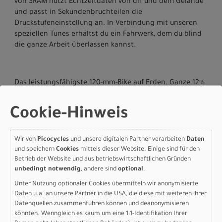
von SRAM nutzt Echtzeitdaten von dir und dem Gelände
und passt in Sekundenbruchteilen die
Druckstufeneinstellung an. In Verbindung mit unseren
speziellen Tunes erhältst du ein Fahrwerk, dem du blind
die ganze Arbeit überlassen kannst.
Das leistungsfähigste 120-mm-Bike auf Erden. Ganze 12%
mehr Stoßdämpfung und 20% weniger
pedalierinduziertes Wippen.
Cookie-Hinweis
RockShox SID Ultimate Federgabel und RockShox SIDLuxe
Ultimate Dämpfer mit Flight Attendant und Ride
Dynamics Tunes.
Wir von
Picocycles
und unsere digitalen Partner verarbeiten
Daten
Speziell abgestimmter Dämpfer mit drei einzigartigen
und speichern
Cookies
mittels dieser Website. Einige sind für den
Dämpfermodi.
Betrieb der Website und aus betriebswirtschaftlichen Gründen
unbedingt notwendig
, andere sind
optional
.
Flight Attendant von RockShox nutzt Echtzeitdaten von
dir und dem Gelände und passt blitzschnell die
Unter Nutzung optionaler Cookies übermitteln wir anonymisierte
Druckstufeneinstellung an.
Daten u.a. an unsere Partner in die USA, die diese mit weiteren ihrer
Extrem leichte, geschmeidige und haltbare Roval Control
Datenquellen zusammenführen können und deanonymisieren
SL Carbonlaufräder.
könnten. Wenngleich es kaum um eine 1:1-Identifikation Ihrer