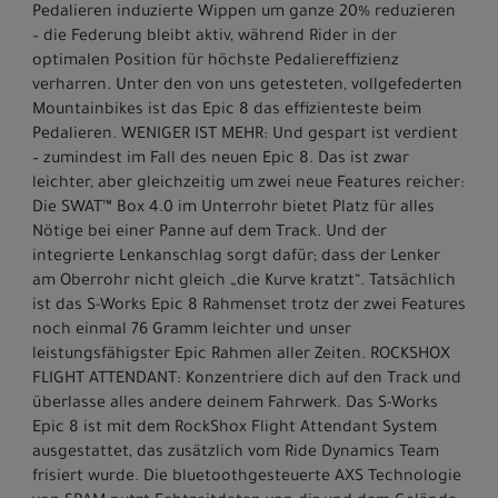
Pedalieren induzierte Wippen um ganze 20% reduzieren
– die Federung bleibt aktiv, während Rider in der
optimalen Position für höchste Pedaliereffizienz
verharren. Unter den von uns getesteten, vollgefederten
Mountainbikes ist das Epic 8 das effizienteste beim
Pedalieren. WENIGER IST MEHR: Und gespart ist verdient
– zumindest im Fall des neuen Epic 8. Das ist zwar
leichter, aber gleichzeitig um zwei neue Features reicher:
Die SWAT™ Box 4.0 im Unterrohr bietet Platz für alles
Nötige bei einer Panne auf dem Track. Und der
integrierte Lenkanschlag sorgt dafür; dass der Lenker
am Oberrohr nicht gleich „die Kurve kratzt“. Tatsächlich
ist das S-Works Epic 8 Rahmenset trotz der zwei Features
noch einmal 76 Gramm leichter und unser
leistungsfähigster Epic Rahmen aller Zeiten. ROCKSHOX
FLIGHT ATTENDANT: Konzentriere dich auf den Track und
überlasse alles andere deinem Fahrwerk. Das S-Works
Epic 8 ist mit dem RockShox Flight Attendant System
ausgestattet, das zusätzlich vom Ride Dynamics Team
frisiert wurde. Die bluetoothgesteuerte AXS Technologie