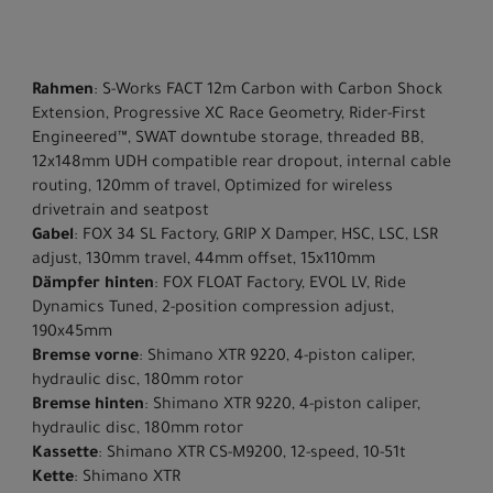
Rahmen
: S-Works FACT 12m Carbon with Carbon Shock
Extension, Progressive XC Race Geometry, Rider-First
Engineered™, SWAT downtube storage, threaded BB,
12x148mm UDH compatible rear dropout, internal cable
routing, 120mm of travel, Optimized for wireless
drivetrain and seatpost
Gabel
: FOX 34 SL Factory, GRIP X Damper, HSC, LSC, LSR
adjust, 130mm travel, 44mm offset, 15x110mm
Dämpfer hinten
: FOX FLOAT Factory, EVOL LV, Ride
Dynamics Tuned, 2-position compression adjust,
190x45mm
Bremse vorne
: Shimano XTR 9220, 4-piston caliper,
hydraulic disc, 180mm rotor
Bremse hinten
: Shimano XTR 9220, 4-piston caliper,
hydraulic disc, 180mm rotor
Kassette
: Shimano XTR CS-M9200, 12-speed, 10-51t
Kette
: Shimano XTR