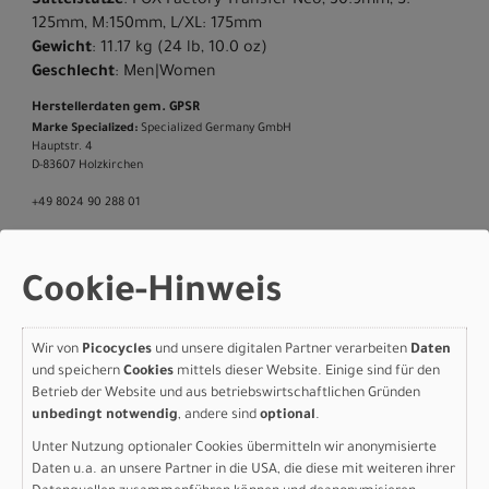
Sattelstütze
: FOX Factory Transfer Neo, 30.9mm, S:
125mm, M:150mm, L/XL: 175mm
Gewicht
: 11.17 kg (24 lb, 10.0 oz)
Geschlecht
: Men|Women
Herstellerdaten gem. GPSR
Marke Specialized:
Specialized Germany GmbH
Hauptstr. 4
D-83607 Holzkirchen
+49 8024 90 288 01
Cookie-Hinweis
Varianten
Wir von
Picocycles
und unsere digitalen Partner verarbeiten
Daten
und speichern
Cookies
mittels dieser Website. Einige sind für den
Betrieb der Website und aus betriebswirtschaftlichen Gründen
unbedingt notwendig
, andere sind
optional
.
Specialized S-Works Epic
Unter Nutzung optionaler Cookies übermitteln wir anonymisierte
8 EVO - Shimano XTR Di2,
Daten u.a. an unsere Partner in die USA, die diese mit weiteren ihrer