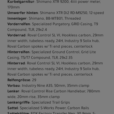
Kurbelgarnitur
: Shimano XTR 9200, 4iiii power meter,
170mm
Umwerfer hinten
: Shimano XTR Di2 RD-M9250, 12-speed
Innenlager
: Shimano, BB-MT801, Threaded
Vorderreifen
: Specialized Purgatory, GRID Casing, T9
Compound, TLR, 29x2.4
Vorderrad
: Roval Control SL VI, Hookless carbon, 29mm
inner width, tubeless ready, 24H, Industry 9 Solix hub,
Roval Carbon spokes w/ Ti end pieces, centerlock
Hinterreifen
: Specialized Ground Control, Grid Lite
Casing, T5/T7 Compound, TLR, 29x2.35
Hinterrad
: Roval Control SL VI, Hookless carbon, 29mm
inner width, tubeless ready, 24H, Industry 9 Solix hub,
Roval Carbon spokes w/ Ti end pieces, centerlock
Reifengrösse
: 29
Vorbau
: Industry Nine A35, 50mm, 35mm clamp
Lenker
: Roval Control Rise Carbon Handlebar, 780mm
wide, 20mm rise, 35mm clamp
Lenkergriffe
: Specialized Trail Grips
Sattel
: Specialized S-Works Power, Carbon Rails