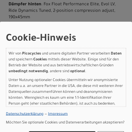
Dämpfer hinten
: Fox Float Performance Elite, Evol LV,
Ride Dynamics Tuned, 2-position compression adjust,
190x45mm
Bremse vorne
: SRAM Code Bronze Stealth, 4-piston
caliper, hydraulic disc, 180/200mm rotor
Cookie-Hinweis
Bremse hinten
: SRAM Code Bronze Stealth, 4-piston
caliper, hydraulic disc, 180mm rotor
Kassette
: SRAM XS-1275, 12-speed, 10-52t
Wir von
Picocycles
und unsere digitalen Partner verarbeiten
Daten
Kette
: SRAM GX Transmission
und speichern
Cookies
mittels dieser Website. Einige sind für den
Kurbelgarnitur
: SRAM GX Eagle, DUB, 165/170/175mm, 32T
Betrieb der Website und aus betriebswirtschaftlichen Gründen
Umwerfer hinten
: SRAM GX AXS Transmission
unbedingt notwendig
, andere sind
optional
.
Innenlager
: SRAM DUB Threaded Wide
Unter Nutzung optionaler Cookies übermitteln wir anonymisierte
Vorderreifen
: Specialized Purgatory, GRID Casing, T9
Daten u.a. an unsere Partner in die USA, die diese mit weiteren ihrer
Compound, 29x2.4
Datenquellen zusammenführen können und deanonymisieren
Hinterreifen
: Specialized Ground Control, GRID Casing,
könnten. Wenngleich es kaum um eine 1:1-Identifikation Ihrer
T7 Compound, 29x2.35
Person geht (eher staatlichen Behörden), ist auch zu bedenken,
Reifengrösse
: 29
dass Ihre Daten in den USA nicht in der gleichen Weise geschützt
Datenschutzerklärung
—
Impressum
Vorbau
: Alloy Stem, 35mm clamp, 50mm
sind wie bei uns in der Europäischen Union.
Lenker
: Specialized Alloy, 20mm rise, 35mm, 760mm wide
Möchten Sie optionale Cookies und Datenverarbeitungen akzeptieren?
Lenkergriffe
: Specialized Trail Grips