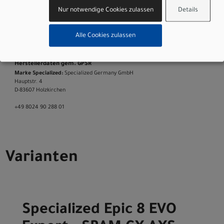
Sattel
: Body Geometry Power Comp, chrome alloy rails
Nur notwendige Cookies zulassen
Details
Sattelstütze
: X-Fusion Manic, 30.9, 125/150/170 Travel,
0mm offset
Alle Cookies zulassen
Gewicht
: 12.16kg (26 lb, 12.9 oz)
Geschlecht
: Men|Women
Herstellerdaten gem. GPSR
Marke Specialized:
Specialized Germany GmbH
Hauptstr. 4
D-83607 Holzkirchen
+49 8024 90 288 01
Varianten
Specialized Epic 8 EVO