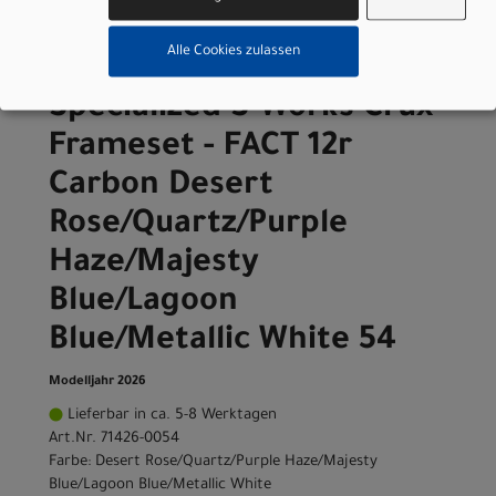
Grossartikel
)
4.749,00 EUR
Alle Cookies zulassen
Specialized S-Works Crux
Frameset - FACT 12r
Carbon Desert
Rose/Quartz/Purple
Haze/Majesty
Blue/Lagoon
Blue/Metallic White 54
Modelljahr 2026
Lieferbar in ca. 5-8 Werktagen
Art.Nr. 71426-0054
Farbe: Desert Rose/Quartz/Purple Haze/Majesty
Blue/Lagoon Blue/Metallic White