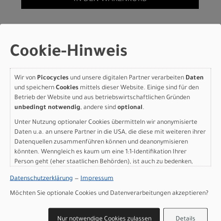
Specialized S-Works Crux
Frameset - FACT 12r
Cookie-Hinweis
Carbon Desert
Wir von
Picocycles
und unsere digitalen Partner verarbeiten
Daten
Rose/Quartz/Purple
und speichern
Cookies
mittels dieser Website. Einige sind für den
Haze/Majesty
Betrieb der Website und aus betriebswirtschaftlichen Gründen
unbedingt notwendig
, andere sind
optional
.
Blue/Lagoon
Unter Nutzung optionaler Cookies übermitteln wir anonymisierte
Blue/Metallic White 52
Daten u.a. an unsere Partner in die USA, die diese mit weiteren ihrer
Datenquellen zusammenführen können und deanonymisieren
könnten. Wenngleich es kaum um eine 1:1-Identifikation Ihrer
Modelljahr 2026
Person geht (eher staatlichen Behörden), ist auch zu bedenken,
Nicht im Laden verfügbar - Jetzt anfragen!
dass Ihre Daten in den USA nicht in der gleichen Weise geschützt
Art.Nr. 71426-0052
Datenschutzerklärung
—
Impressum
sind wie bei uns in der Europäischen Union.
Farbe: Desert Rose/Quartz/Purple Haze/Majesty
Möchten Sie optionale Cookies und Datenverarbeitungen akzeptieren?
Blue/Lagoon Blue/Metallic White
Grösse: 52
Nur notwendige Cookies zulassen
Details
pro Stück (inkl. MwSt. zzgl.
Versandkosten für