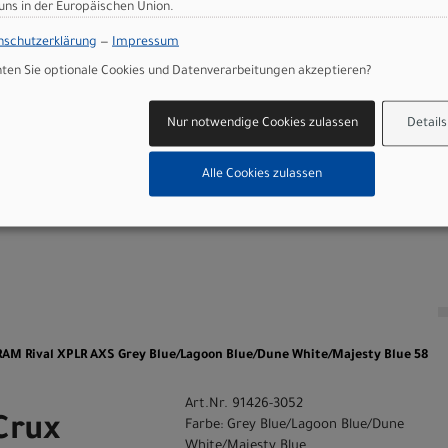
 uns in der Europäischen Union.
pert, hollow Ti rails
bon Seat Post, 20mm Offset
nschutzerklärung
—
Impressum
en Sie optionale Cookies und Datenverarbeitungen akzeptieren?
Nur notwendige Cookies zulassen
Details
 GmbH
Alle Cookies zulassen
n
SRAM Rival XPLR AXS Grey Blue/Lagoon Blue/Dune White/Majesty Blue 58
Art.Nr. 91426-3052
Crux
Farbe: Grey Blue/Lagoon Blue/Dune
White/Majesty Blue