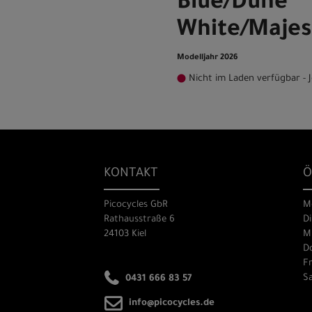
Blue/Dune
White/Majes
Modelljahr 2026
Nicht im Laden verfügbar - J
KONTAKT
Ö
Picocycles GbR
M
Rathausstraße 6
Di
24103 Kiel
Mi
Do
Fr
Sa
0431 666 83 57
info@picocycles.de