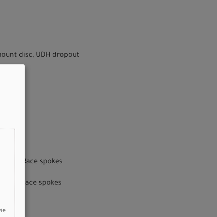
-mount disc, UDH dropout
ss Comp Race spokes
s Comp Race spokes
wie