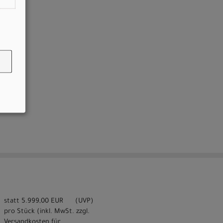
statt
5.999,00 EUR
(
UVP
)
pro Stück (inkl. MwSt. zzgl.
Versandkosten für