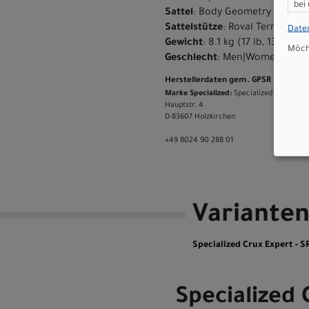
bei
Sattel
: Body Geometry Power Ex
Sattelstütze
: Roval Terra Car
Date
Gewicht
: 8.1 kg (17 lb, 13.7 oz)
Möcht
Geschlecht
: Men|Women
Herstellerdaten gem. GPSR
Marke Specialized:
Specialized Germany
Hauptstr. 4
D-83607 Holzkirchen
+49 8024 90 288 01
Variante
Specialized Crux Expert - 
Specialized 