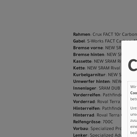
Rahmen
: Crux FACT 10r Carbon
Gabel
: S-Works FACT Carbon, 1
Bremse vorne
: NEW SRAM Riva
Bremse hinten
: NEW SRAM Riva
C
Kassette
: NEW SRAM Rival XPLR
Kette
: NEW SRAM Rival E1
Kurbelgarnitur
: NEW SRAM Riv
Umwerfer hinten
: NEW SRAM R
Wir
Innenlager
: SRAM DUB BSA
Coo
Vorderreifen
: Pathfinder 700x
bet
Vorderrad
: Roval Terra C, 25
Unt
Hinterreifen
: Pathfinder 700x
uns
Hinterrad
: Roval Terra C, 25
zus
Reifengrösse
: 700C
ein
Vorbau
: Specialized Pro SL, all
bed
Lenker
: Specialized Adventure