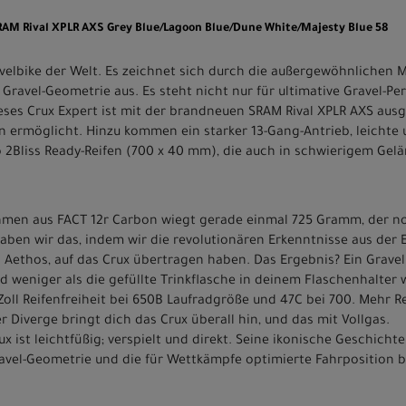
SRAM Rival XPLR AXS Grey Blue/Lagoon Blue/Dune White/Majesty Blue 58
ravelbike der Welt. Es zeichnet sich durch die außergewöhnlichen
 Gravel-Geometrie aus. Es steht nicht nur für ultimative Gravel-Pe
ses Crux Expert ist mit der brandneuen SRAM Rival XPLR AXS ausge
rmöglicht. Hinzu kommen ein starker 13-Gang-Antrieb, leichte u
o 2Bliss Ready-Reifen (700 x 40 mm), die auch in schwierigem Gelä
hmen aus FACT 12r Carbon wiegt gerade einmal 725 Gramm, der n
ben wir das, indem wir die revolutionären Erkenntnisse aus der 
Aethos, auf das Crux übertragen haben. Das Ergebnis? Ein Gravelb
nd weniger als die gefüllte Trinkflasche in deinem Flaschenhalter 
1 Zoll Reifenfreiheit bei 650B Laufradgröße und 47C bei 700. Mehr 
 Diverge bringt dich das Crux überall hin, und das mit Vollgas.
x ist leichtfüßig; verspielt und direkt. Seine ikonische Geschicht
vel-Geometrie und die für Wettkämpfe optimierte Fahrposition be