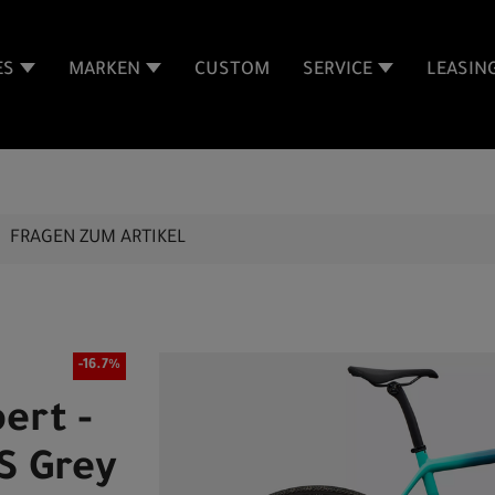
ES
MARKEN
CUSTOM
SERVICE
LEASIN
FRAGEN ZUM ARTIKEL
-16.7%
ert -
S Grey