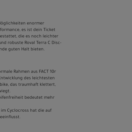
 Möglichkeiten enormer
rformance, es ist dein Ticket
stattet, die es noch leichter
nd robuste Roval Terra C Disc-
nde guten Halt bieten.
ormale Rahmen aus FACT 10r
Entwicklung des leichtesten
ike, das traumhaft klettert,
wiegt.
Reifenfreiheit bedeutet mehr
e im Cyclocross hat die auf
einflusst.