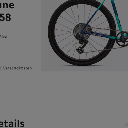
une
 58
Blue
l.
Versandkosten
tails