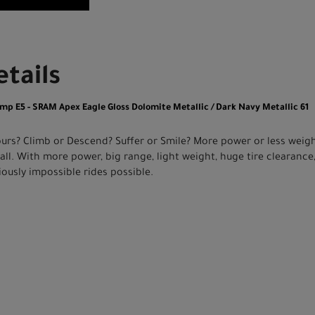
tails
mp E5 - SRAM Apex Eagle Gloss Dolomite Metallic / Dark Navy Metallic 61
ours? Climb or Descend? Suffer or Smile? More power or less weigh
 all. With more power, big range, light weight, huge tire clearance,
ously impossible rides possible.