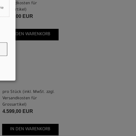
Versandkosten für
wie
Grossartikel
)
4.599,00 EUR
IN DEN WARENKORB
pro Stück (inkl. MwSt. zzgl.
Versandkosten für
Grossartikel
)
4.599,00 EUR
IN DEN WARENKORB