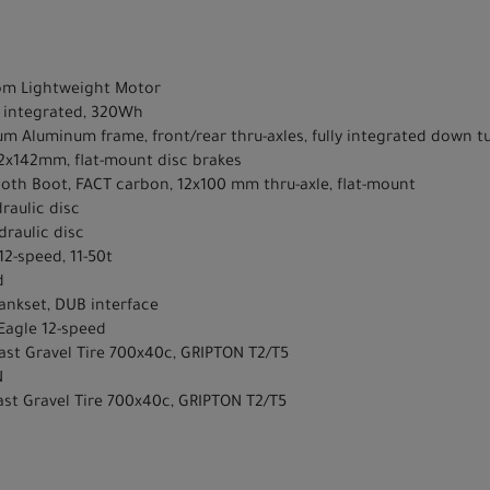
stom Lightweight Motor
ly integrated, 320Wh
um Aluminum frame, front/rear thru-axles, fully integrated down tu
12x142mm, flat-mount disc brakes
oth Boot, FACT carbon, 12x100 mm thru-axle, flat-mount
raulic disc
draulic disc
12-speed, 11-50t
d
rankset, DUB interface
Eagle 12-speed
Fast Gravel Tire 700x40c, GRIPTON T2/T5
N
Fast Gravel Tire 700x40c, GRIPTON T2/T5
N