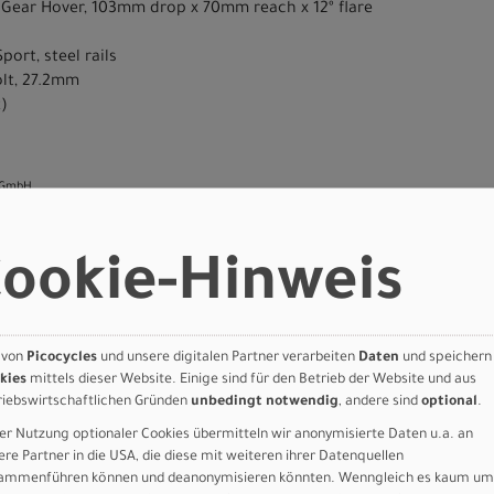
 Gear Hover, 103mm drop x 70mm reach x 12º flare
ort, steel rails
olt, 27.2mm
z)
 GmbH
ookie-Hinweis
 von
Picocycles
und unsere digitalen Partner verarbeiten
Daten
und speichern
n
kies
mittels dieser Website. Einige sind für den Betrieb der Website und aus
riebswirtschaftlichen Gründen
unbedingt notwendig
, andere sind
optional
.
mp E5 - SRAM Apex Eagle Gloss Dolomite Metallic / Dark Navy Metallic 61
er Nutzung optionaler Cookies übermitteln wir anonymisierte Daten u.a. an
ere Partner in die USA, die diese mit weiteren ihrer Datenquellen
ammenführen können und deanonymisieren könnten. Wenngleich es kaum um
Art.Nr. 98126-5254