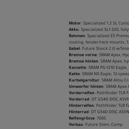
Motor
: Specialized 1.2 SL Cu
Akku
: Specialized SL1-320, ful
Rahmen
: Specialized E5 Premi
routing, fender/rack mounts, 
Gabel
: Future Shock 2.0 w/Smo
Bremse vorne
: SRAM Apex, Hyd
Bremse hinten
: SRAM Apex, hy
Kassette
: SRAM PG-1210 Eagle, 
Kette
: SRAM NX Eagle, 12-spee
Kurbelgarnitur
: SRAM Alloy C
Umwerfer hinten
: SRAM Apex 
Vorderreifen
: Pathfinder TLR 
Vorderrad
: DT G540 DISC ASV
Hinterreifen
: Pathfinder TLR 
Hinterrad
: DT G540 DISC ASV
Reifengrösse
: 700C
Vorbau
: Future Stem, Comp