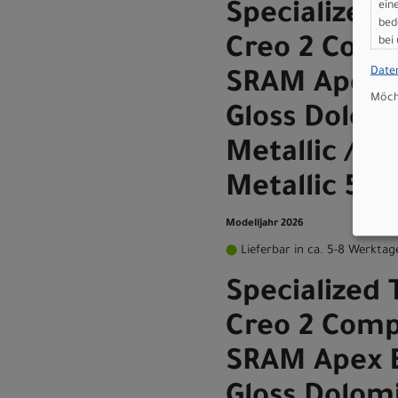
ein
Specialized 
bed
bei
Creo 2 Comp
Date
SRAM Apex 
Möcht
Gloss Dolom
Metallic / D
Metallic 54
Modelljahr 2026
Lieferbar in ca. 5-8 Werktag
Specialized 
Creo 2 Comp
SRAM Apex 