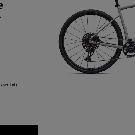
e
y
sartikel
)