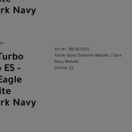
ite
ark Navy
en
Art.Nr. 98126-5252
Turbo
Farbe: Gloss Dolomite Metallic / Dark
Navy Metallic
 E5 -
Grösse: 52
Eagle
ite
ark Navy