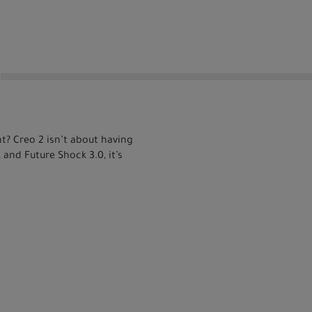
t? Creo 2 isn’t about having
 and Future Shock 3.0, it’s