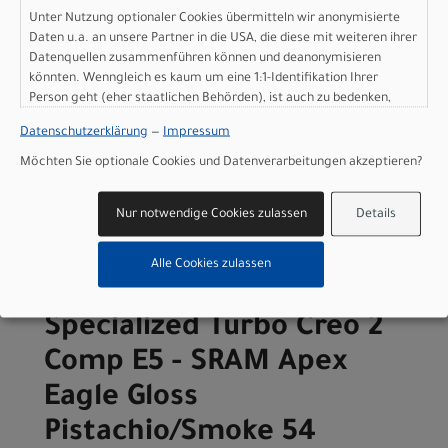
Comp E5 - SRAM Apex
Unter Nutzung optionaler Cookies übermitteln wir anonymisierte
Eagle Gloss
Daten u.a. an unsere Partner in die USA, die diese mit weiteren ihrer
Datenquellen zusammenführen können und deanonymisieren
Pistachio/Smoke 49
könnten. Wenngleich es kaum um eine 1:1-Identifikation Ihrer
Person geht (eher staatlichen Behörden), ist auch zu bedenken,
Modelljahr 2026
dass Ihre Daten in den USA nicht in der gleichen Weise geschützt
Datenschutzerklärung
—
Impressum
sind wie bei uns in der Europäischen Union.
Nicht im Laden verfügbar - Jetzt anfragen!
Möchten Sie optionale Cookies und Datenverarbeitungen akzeptieren?
Art.Nr. 98126-5349
Farbe: Gloss Pistachio/Smoke
Grösse: 49
Nur notwendige Cookies zulassen
Details
pro Stück (inkl. MwSt. zzgl.
Versandkosten für
Grossartikel
)
Alle Cookies zulassen
4.599,00 EUR
Specialized Turbo Creo 2
Comp E5 - SRAM Apex
Eagle Gloss
Pistachio/Smoke 54