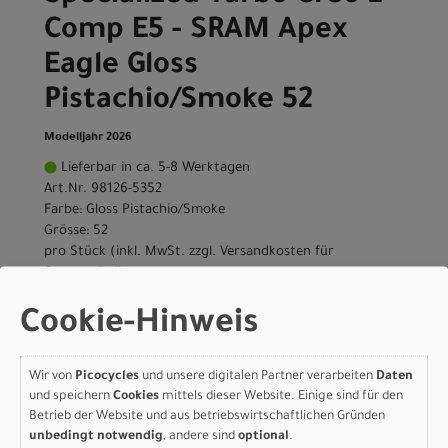
Comp E5 - SRAM Apex
Eagle Gloss
Pistachio/Smoke 52
Modelljahr 2026
Lieferbar in ca. 5-8 Werktagen
Art.Nr. 98126-5352
Farbe: Gloss Pistachio/Smoke
Grösse: 52
pro Stück (inkl. MwSt. zzgl.
Versandkosten für
Grossartikel
)
4.599,00 EUR
Cookie-Hinweis
IN DEN WARENKORB
Wir von
Picocycles
und unsere digitalen Partner verarbeiten
Daten
und speichern
Cookies
mittels dieser Website. Einige sind für den
Specialized Turbo Creo 2
Betrieb der Website und aus betriebswirtschaftlichen Gründen
unbedingt notwendig
, andere sind
optional
.