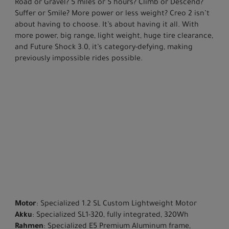
Road or Gravel? 5 miles or 5 hours? Climb or Descend?
Suffer or Smile? More power or less weight? Creo 2 isn’t
about having to choose. It’s about having it all. With
more power, big range, light weight, huge tire clearance,
and Future Shock 3.0, it’s category-defying, making
previously impossible rides possible.
Motor
: Specialized 1.2 SL Custom Lightweight Motor
Akku
: Specialized SL1-320, fully integrated, 320Wh
Rahmen
: Specialized E5 Premium Aluminum frame,