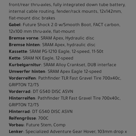
front/rear thru-axles, fully integrated down tube battery,
internal cable routing, fender/rack mounts, 12x142mm,
flat-mount disc brakes
Gabel
: Future Shock 2.0 w/Smooth Boot, FACT carbon,
12x100 mm thru-axle, flat-mount
Bremse vorne
: SRAM Apex, Hydraulic disc
Bremse hinten
: SRAM Apex, hydraulic disc
Kassette
: SRAM PG-1210 Eagle, 12-speed, 11-50t
Kette
: SRAM NX Eagle, 12-speed
Kurbelgarnitur
: SRAM Alloy Crankset, DUB interface
Umwerfer hinten
: SRAM Apex Eagle 12-speed
Vorderreifen
: Pathfinder TLR Fast Gravel Tire 700x40c,
GRIPTON T2/T5
Vorderrad
: DT G540 DISC ASVN
Hinterreifen
: Pathfinder TLR Fast Gravel Tire 700x40c,
GRIPTON T2/T5
Hinterrad
: DT G540 DISC ASVN
Reifengrösse
: 700C
Vorbau
: Future Stem, Comp
Lenker
: Specialized Adventure Gear Hover, 103mm drop x