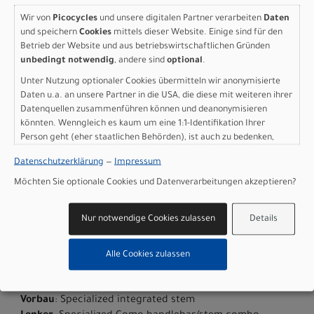
Rahmen
: E5 Aluminum, bottom bracket motor mount,
Wir von
Picocycles
und unsere digitalen Partner verarbeiten
Daten
fully integrated & lockable downtube battery, internal
und speichern
Cookies
mittels dieser Website. Einige sind für den
cable routing, lock and front rack mount
Betrieb der Website und aus betriebswirtschaftlichen Gründen
Gabel
: SR Suntour MobieA32, 80mm travel, lockout,
unbedingt notwendig
, andere sind
optional
.
fender-mounts, integrated light mount
Unter Nutzung optionaler Cookies übermitteln wir anonymisierte
Bremse vorne
: Shimano 2 pistons hydraulic disc, 180mm
Daten u.a. an unsere Partner in die USA, die diese mit weiteren ihrer
Bremse hinten
: Shimano 2 pistons hydraulic disc,
Datenquellen zusammenführen können und deanonymisieren
160mm
könnten. Wenngleich es kaum um eine 1:1-Identifikation Ihrer
Kassette
: Shimano CUES 9-speed, 11-41t
Person geht (eher staatlichen Behörden), ist auch zu bedenken,
Kette
: Shimano LG
dass Ihre Daten in den USA nicht in der gleichen Weise geschützt
Kurbelgarnitur
: Praxis, Brose Isis,165mm, Bcd 104mm,
Datenschutzerklärung
—
Impressum
sind wie bei uns in der Europäischen Union.
S48T
Möchten Sie optionale Cookies und Datenverarbeitungen akzeptieren?
Umwerfer hinten
: Shimano CUES 9-Speed
Pedale
: Specialized Commuter w/ grip tape & reflectors
Nur notwendige Cookies zulassen
Details
Vorderreifen
: Hemisphere Flat Protection Reflect, 650b
X 2.3
Hinterreifen
: Hemisphere Flat Protection Reflect, 650b X
Alle Cookies zulassen
2.3
Reifengrösse
: 650B
Vorbau
: Specialized integrated stem