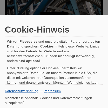
E-BIKES
Cookie-Hinweis
Wir von
Picocycles
und unsere digitalen Partner verarbeiten
Daten
und speichern
Cookies
mittels dieser Website. Einige
sind für den Betrieb der Website und aus
betriebswirtschaftlichen Gründen
unbedingt notwendig
,
andere sind
optional
.
Unter Nutzung optionaler Cookies übermitteln wir
anonymisierte Daten u.a. an unsere Partner in die USA, die
diese mit weiteren ihrer Datenquellen zusammenführen
können und deanonymisieren könnten. Wenngleich es kaum
um eine 1:1-Identifikation Ihrer Person geht (eher staatlichen
Datenschutzerklärung
—
Impressum
Behörden), ist auch zu bedenken, dass Ihre Daten in den
USA nicht in der gleichen Weise geschützt sind wie bei uns in
Möchten Sie optionale Cookies und Datenverarbeitungen
der Europäischen Union.
akzeptieren?